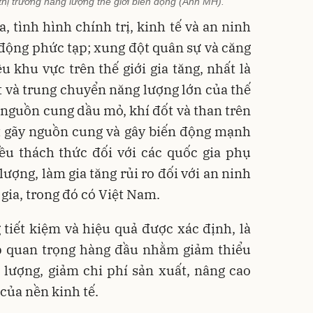
thị trường năng lượng thế giới biến động (Ảnh MH).
a, tình hình chính trị, kinh tế và an ninh
n động phức tạp; xung đột quân sự và căng
ều khu vực trên thế giới gia tăng, nhất là
t và trung chuyển năng lượng lớn của thế
n nguồn cung dầu mỏ, khí đốt và than trên
ứt gãy nguồn cung và gây biến động mạnh
iều thách thức đối với các quốc gia phụ
ượng, làm gia tăng rủi ro đối với an ninh
gia, trong đó có Việt Nam.
tiết kiệm và hiệu quả được xác định, là
p quan trọng hàng đầu nhằm giảm thiểu
 lượng, giảm chi phí sản xuất, nâng cao
 của nền kinh tế.