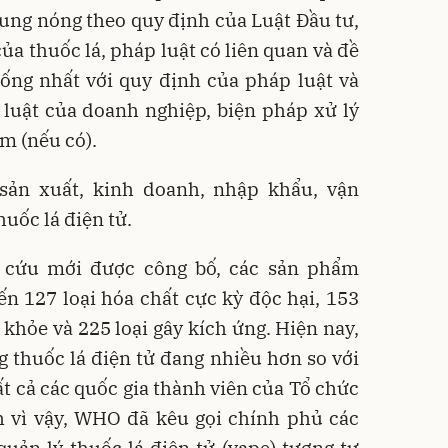
 nung nóng theo quy định của Luật Đầu tư,
ủa thuốc lá, pháp luật có liên quan và đề
ống nhất với quy định của pháp luật và
luật của doanh nghiệp, biện pháp xử lý
m (nếu có).
sản xuất, kinh doanh, nhập khẩu, vận
huốc lá điện tử.
 cứu mới được công bố, các sản phẩm
ến 127 loại hóa chất cực kỳ độc hại, 153
 khỏe và 225 loại gây kích ứng. Hiện nay,
ng thuốc lá điện tử đang nhiều hơn so với
ất cả các quốc gia thành viên của Tổ chức
h vì vậy, WHO đã kêu gọi chính phủ các
uản lý thuốc lá điện tử (vape) tương tự