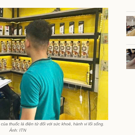
ủa thuốc lá điện tử đối với sức khoẻ, hành vi lối sống.
Ảnh: ITN