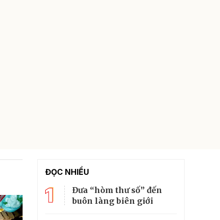
ĐỌC NHIỀU
1
Đưa “hòm thư số” đến
buôn làng biên giới