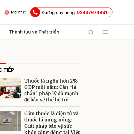
Đường dây nóng:
02437674981
Mới nhất
Thành tựu và Phát triển
 TIẾP
Thuốc lá ngốn hơn 2%
GDP mỗi năm: Cần “lá
chắn” pháp lý đủ mạnh
để bảo vệ thế hệ trẻ
ửi
Cấm thuốc lá điện tử và
thuốc lá nung nóng:
Giải pháp bảo vệ sức
khỏe cộng đồng tại Việt