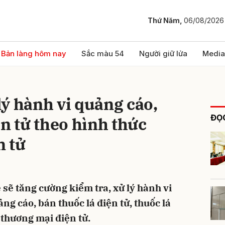
Thứ Năm,
06/08/2026
bình luận
Bản làng hôm nay
Sắc màu 54
Người giữ lửa
Media
ý hành vi quảng cáo,
ĐỌC
ện tử theo hình thức
n tử
Hủy
G
sẽ tăng cường kiểm tra, xử lý hành vi
g cáo, bán thuốc lá điện tử, thuốc lá
thương mại điện tử.