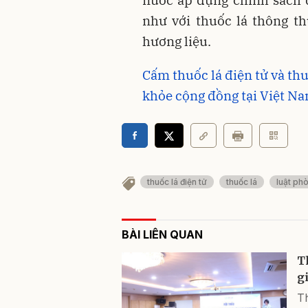
như với thuốc lá thông th
hương liệu.
Cấm thuốc lá điện tử và th
khỏe cộng đồng tại Việt N
thuốc lá điện tử
thuốc lá
luật ph
BÀI LIÊN QUAN
T
gi
Th