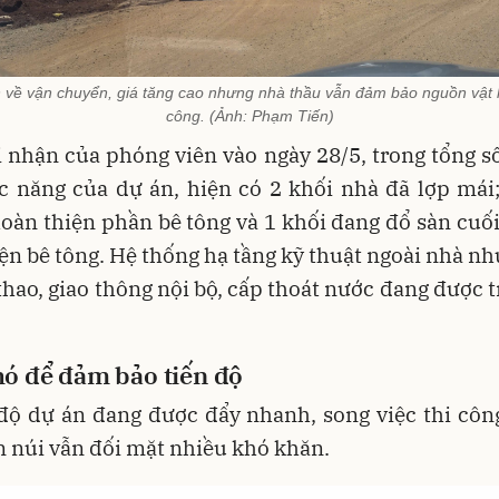
 về vận chuyển, giá tăng cao nhưng nhà thầu vẫn đảm bảo nguồn vật li
công. (Ảnh: Phạm Tiến)
 nhận của phóng viên vào ngày 28/5, trong tổng s
c năng của dự án, hiện có 2 khối nhà đã lợp mái;
oàn thiện phần bê tông và 1 khối đang đổ sàn cuố
ện bê tông. Hệ thống hạ tầng kỹ thuật ngoài nhà nh
thao, giao thông nội bộ, cấp thoát nước đang được t
hó để đảm bảo tiến độ
độ dự án đang được đẩy nhanh, song việc thi côn
 núi vẫn đối mặt nhiều khó khăn.