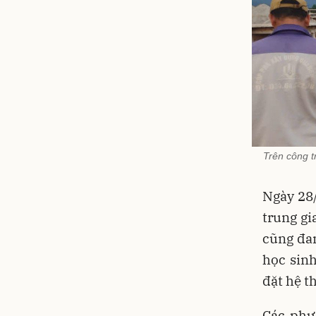
Trên công t
Ngày 28/
trung gi
cũng đan
học sinh
đặt hệ t
Các phư