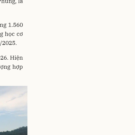
Phùng, là
ng 1.560
ng học cơ
1/2025.
026. Hiện
ượng hợp