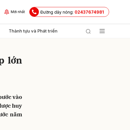
Đường dây nóng:
02437674981
Mới nhất
Thành tựu và Phát triển
p lớn
bước vào
ửi
 được huy
rước năm