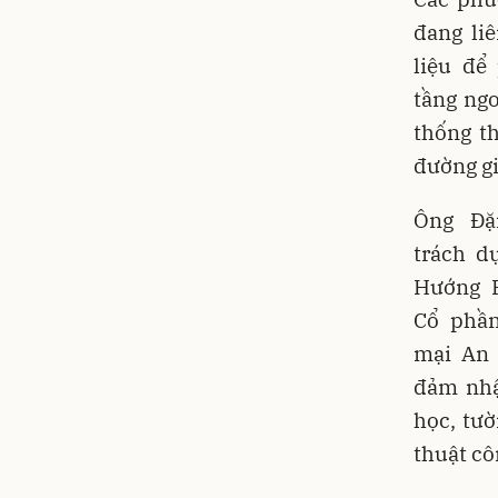
đang li
liệu để
tầng ngo
thống t
đường gi
Ông Đặ
trách d
Hướng P
Cổ phần
mại An 
đảm nhậ
học, tườ
thuật cô