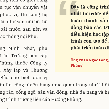
“
Đây là công trì
ên tục vận chuyển vật
nhất từ trước đế
 phục vụ thi công hạ
hoàn thành và 
ài, như sân nội bộ, hệ
đồng bào các D
hoát nước, san nền và
điều kiện học tập
ao thông nội khu.
trình còn tạo để
phát triển toàn d
ng Minh Nhật, phụ
ự án Trường liên cấp
Ông Phan Ngọc Long,
hùng thuộc Công ty
Phùng
 Xây lắp và Thương
Bảo cho biết, đơn vị
n thi công nhiều hạng mục quan trọng như khối
ng rào, cổng ngõ, sân vận động, nhà đa năng và h
ng trình trường liên cấp Hướng Phùng.