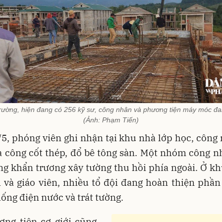
rường, hiện đang có 256 kỹ sư, công nhân và phương tiện máy móc đa
(Ảnh: Phạm Tiến)
5, phóng viên ghi nhận tại khu nhà lớp học, công
a công cốt thép, đổ bê tông sàn. Một nhóm công 
g khẩn trương xây tường thu hồi phía ngoài. Ở kh
 và giáo viên, nhiều tổ đội đang hoàn thiện phần
hống điện nước và trát tường.
ơng tiện cơ giới cũng