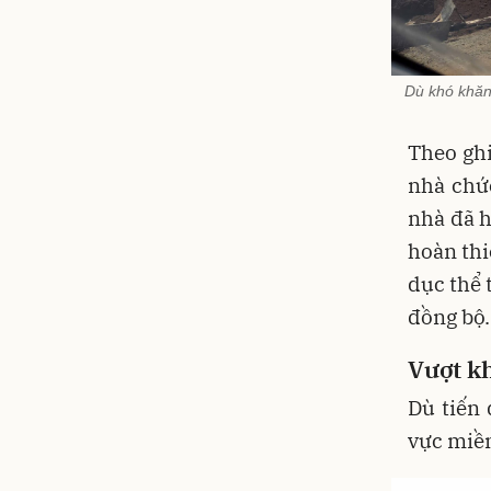
Dù khó khăn
Theo ghi
nhà chứ
nhà đã h
hoàn thi
dục thể 
đồng bộ.
Vượt k
Dù tiến 
vực miền