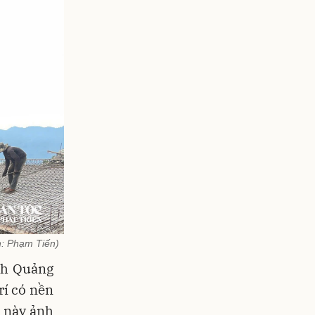
h: Phạm Tiến)
nh Quảng
rí có nền
u này ảnh