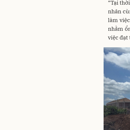
“Tại thờ
nhân cùn
làm việc
nhằm ổn
việc đạt