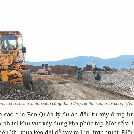
mục khác trong khuôn viên cũng đang được khẩn trương thi công. (Ản
o cáo của Ban Quản lý dự án đầu tư xây dựng tỉ
 hình tại khu vực xây dựng khá phức tạp. Một số vị t
nên khi mưa kéo dài dễ xảy ra lún, trơn trượt. Điề