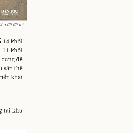
ệu để để thi
ố 14 khối
 11 khối
i cùng để
ư sân thể
riển khai
g tại khu