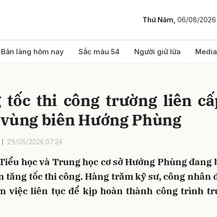
Thứ Năm,
06/08/2026
bình luận
Bản làng hôm nay
Sắc màu 54
Người giữ lửa
Media
 tốc thi công trường liên cấ
 vùng biên Hướng Phùng
29/05/2026 07:24
Tiểu học và Trung học cơ sở Hướng Phùng đang 
Hủy
G
n tăng tốc thi công. Hàng trăm kỹ sư, công nhân
m việc liên tục để kịp hoàn thành công trình t
.