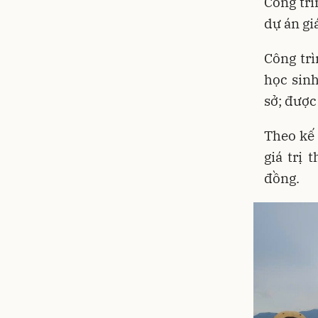
Công trì
dự án gi
Công tr
học sinh
sở; được
Theo kế 
giá trị
đồng.