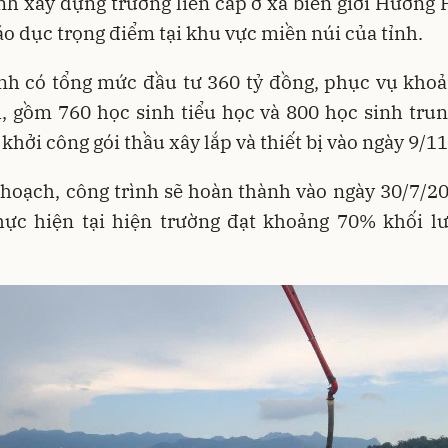
nh xây dựng trường liên cấp ở xã biên giới Hướng 
áo dục trọng điểm tại khu vực miền núi của tỉnh.
ình có tổng mức đầu tư 360 tỷ đồng, phục vụ khoả
, gồm 760 học sinh tiểu học và 800 học sinh tru
 khởi công gói thầu xây lắp và thiết bị vào ngày 9/1
hoạch, công trình sẽ hoàn thành vào ngày 30/7/2
 thực hiện tại hiện trường đạt khoảng 70% khối l