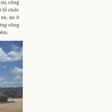
 sư, công
i tổ chức
 xe, ăn ở
ợng công
hêm.