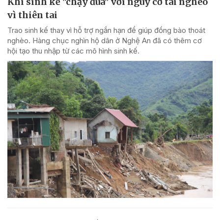
Khi sinh kế "chạy đua" với nguy cơ tái nghèo
vì thiên tai
Trao sinh kế thay vì hỗ trợ ngắn hạn để giúp đồng bào thoát
nghèo. Hàng chục nghìn hộ dân ở Nghệ An đã có thêm cơ
hội tạo thu nhập từ các mô hình sinh kế.