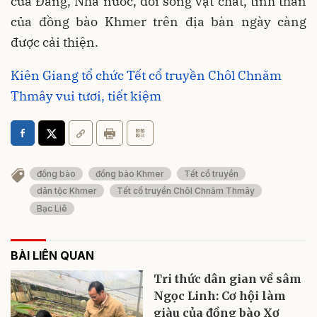
của Đảng, Nhà nước, đời sống vật chất, tinh thần
của đồng bào Khmer trên địa bàn ngày càng
được cải thiện.
Kiên Giang tổ chức Tết cổ truyền Chôl Chnăm
Thmây vui tươi, tiết kiệm
đồng bào
đồng bào Khmer
Tết cổ truyền
dân tộc Khmer
Tết cổ truyền Chôl Chnăm Thmây
Bạc Liê
BÀI LIÊN QUAN
Tri thức dân gian về sâm
Ngọc Linh: Cơ hội làm
giàu của đồng bào Xơ