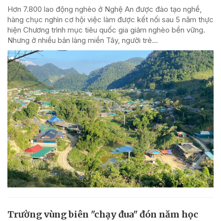
Hơn 7.800 lao động nghèo ở Nghệ An được đào tạo nghề,
hàng chục nghìn cơ hội việc làm được kết nối sau 5 năm thực
hiện Chương trình mục tiêu quốc gia giảm nghèo bền vững.
Nhưng ở nhiều bản làng miền Tây, người trẻ...
Trường vùng biên "chạy đua" đón năm học