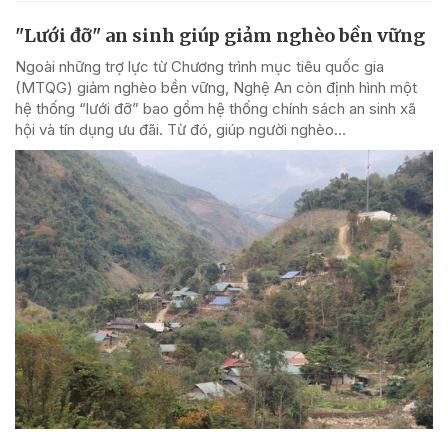
"Lưới đỡ" an sinh giúp giảm nghèo bền vững
Ngoài những trợ lực từ Chương trình mục tiêu quốc gia
(MTQG) giảm nghèo bền vững, Nghệ An còn định hình một
hệ thống “lưới đỡ” bao gồm hệ thống chính sách an sinh xã
hội và tín dụng ưu đãi. Từ đó, giúp người nghèo...