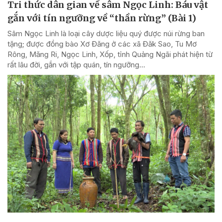
Tri thức dân gian về sâm Ngọc Linh: Báu vật
gắn với tín ngưỡng về “thần rừng” (Bài 1)
Sâm Ngọc Linh là loại cây dược liệu quý được núi rừng ban
tặng; được đồng bào Xơ Đăng ở các xã Đăk Sao, Tu Mơ
Rông, Măng Ri, Ngọc Linh, Xốp, tỉnh Quảng Ngãi phát hiện từ
rất lâu đời, gắn với tập quán, tín ngưỡng...