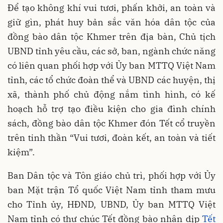
Để tạo không khí vui tươi, phấn khởi, an toàn và
giữ gìn, phát huy bản sắc văn hóa dân tộc của
đồng bào dân tộc Khmer trên địa bàn, Chủ tịch
UBND tỉnh yêu cầu, các sở, ban, ngành chức năng
có liên quan phối hợp với Ủy ban MTTQ Việt Nam
tỉnh, các tổ chức đoàn thể và UBND các huyện, thị
xã, thành phố chủ động nắm tình hình, có kế
hoạch hỗ trợ tạo điều kiện cho gia đình chính
sách, đồng bào dân tộc Khmer đón Tết cổ truyền
trên tinh thần “Vui tươi, đoàn kết, an toàn và tiết
kiệm”.
Ban Dân tộc và Tôn giáo chủ trì, phối hợp với Ủy
ban Mặt trận Tổ quốc Việt Nam tỉnh tham mưu
cho Tỉnh ủy, HĐND, UBND, Ủy ban MTTQ Việt
Nam tỉnh có thư chúc Tết đồng bào nhân dịp
Tết