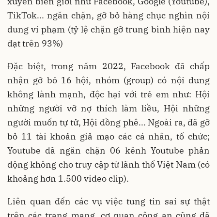
xuyên biên giới như Facebook, Google (Youtube),
TikTok... ngăn chặn, gỡ bỏ hàng chục nghìn nội
dung vi phạm (tỷ lệ chặn gỡ trung bình hiện nay
đạt trên 93%)
Đặc biệt, trong năm 2022, Facebook đã chấp
nhận gỡ bỏ 16 hội, nhóm (group) có nội dung
không lành mạnh, độc hại với trẻ em như: Hội
những người vỡ nợ thích làm liều, Hội những
người muốn tự tử, Hội đồng phê... Ngoài ra, đã gỡ
bỏ 11 tài khoản giả mạo các cá nhân, tổ chức;
Youtube đã ngăn chặn 06 kênh Youtube phản
động không cho truy cập từ lãnh thổ Việt Nam (có
khoảng hơn 1.500 video clip).
Liên quan đến các vụ việc tung tin sai sự thật
trên các trang mạng, cơ quan công an cũng đã