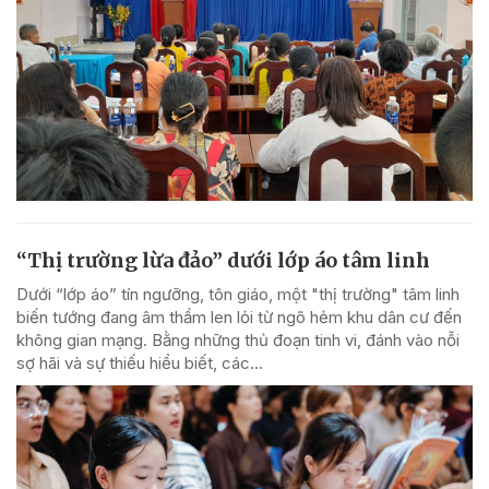
“Thị trường lừa đảo” dưới lớp áo tâm linh
Dưới “lớp áo” tín ngưỡng, tôn giáo, một "thị trường" tâm linh
biến tướng đang âm thầm len lỏi từ ngõ hẻm khu dân cư đến
không gian mạng. Bằng những thủ đoạn tinh vi, đánh vào nỗi
sợ hãi và sự thiếu hiểu biết, các...