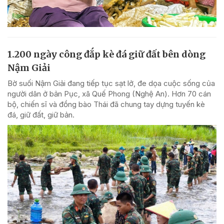
1.200 ngày công đắp kè đá giữ đất bên dòng
Nậm Giải
Bờ suối Nậm Giải đang tiếp tục sạt lở, đe dọa cuộc sống của
người dân ở bản Pục, xã Quế Phong (Nghệ An). Hơn 70 cán
bộ, chiến sĩ và đồng bào Thái đã chung tay dựng tuyến kè
đá, giữ đất, giữ bản.