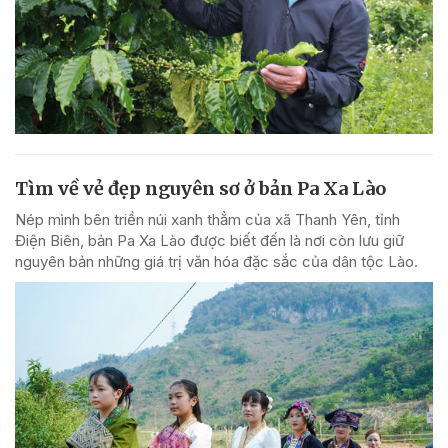
Tìm về vẻ đẹp nguyên sơ ở bản Pa Xa Lào
Nép mình bên triền núi xanh thẳm của xã Thanh Yên, tỉnh
Điện Biên, bản Pa Xa Lào được biết đến là nơi còn lưu giữ
nguyên bản những giá trị văn hóa đặc sắc của dân tộc Lào.