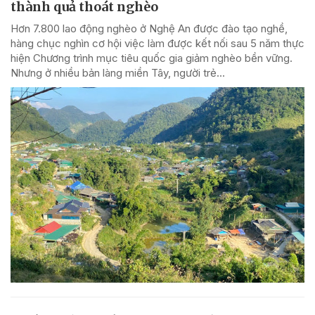
thành quả thoát nghèo
Hơn 7.800 lao động nghèo ở Nghệ An được đào tạo nghề,
hàng chục nghìn cơ hội việc làm được kết nối sau 5 năm thực
hiện Chương trình mục tiêu quốc gia giảm nghèo bền vững.
Nhưng ở nhiều bản làng miền Tây, người trẻ...