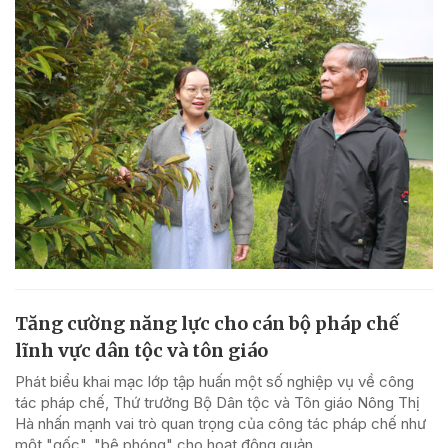
Tăng cường năng lực cho cán bộ pháp chế
lĩnh vực dân tộc và tôn giáo
Phát biểu khai mạc lớp tập huấn một số nghiệp vụ về công
tác pháp chế, Thứ trưởng Bộ Dân tộc và Tôn giáo Nông Thị
Hà nhấn mạnh vai trò quan trọng của công tác pháp chế như
một "gốc", "bệ phóng" cho hoạt động quản...