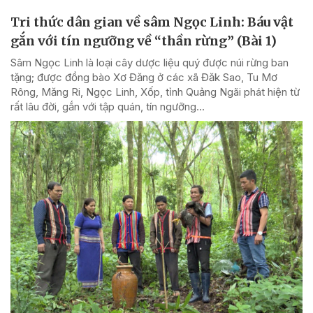
Tri thức dân gian về sâm Ngọc Linh: Báu vật
gắn với tín ngưỡng về “thần rừng” (Bài 1)
Sâm Ngọc Linh là loại cây dược liệu quý được núi rừng ban
tặng; được đồng bào Xơ Đăng ở các xã Đăk Sao, Tu Mơ
Rông, Măng Ri, Ngọc Linh, Xốp, tỉnh Quảng Ngãi phát hiện từ
rất lâu đời, gắn với tập quán, tín ngưỡng...