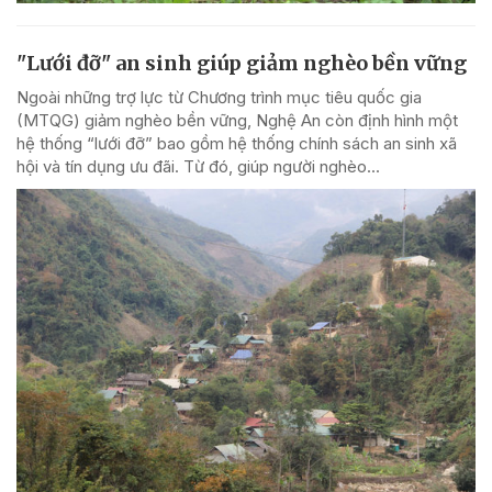
"Lưới đỡ" an sinh giúp giảm nghèo bền vững
Ngoài những trợ lực từ Chương trình mục tiêu quốc gia
(MTQG) giảm nghèo bền vững, Nghệ An còn định hình một
hệ thống “lưới đỡ” bao gồm hệ thống chính sách an sinh xã
hội và tín dụng ưu đãi. Từ đó, giúp người nghèo...