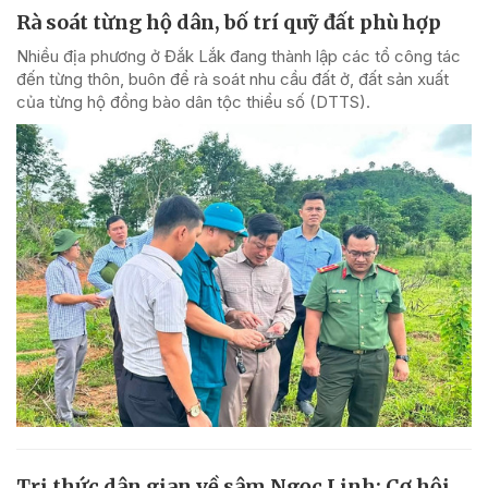
Rà soát từng hộ dân, bố trí quỹ đất phù hợp
Nhiều địa phương ở Đắk Lắk đang thành lập các tổ công tác
đến từng thôn, buôn để rà soát nhu cầu đất ở, đất sản xuất
của từng hộ đồng bào dân tộc thiểu số (DTTS).
Tri thức dân gian về sâm Ngọc Linh: Cơ hội