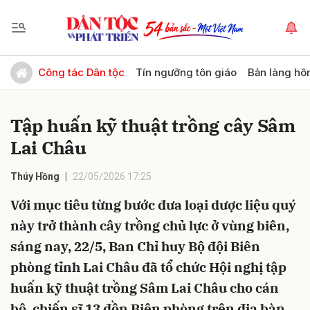
Gửi bình luận
Công tác Dân tộc
Tín ngưỡng tôn giáo
Bản làng hô
Tập huấn kỹ thuật trồng cây Sâm
Lai Châu
Thúy Hồng
22/05/2026 17:25
Với mục tiêu từng bước đưa loại dược liệu quý
Hủy
Gửi
này trở thành cây trồng chủ lực ở vùng biên,
sáng nay, 22/5, Ban Chỉ huy Bộ đội Biên
phòng tỉnh Lai Châu đã tổ chức Hội nghị tập
huấn kỹ thuật trồng Sâm Lai Châu cho cán
bộ, chiến sĩ 13 đồn Biên phòng trên địa bàn