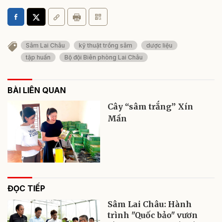
Sâm Lai Châu
kỹ thuật trồng sâm
dược liệu
tập huấn
Bộ đội Biên phòng Lai Châu
BÀI LIÊN QUAN
Cây “sâm trắng” Xín
Mần
ĐỌC TIẾP
Sâm Lai Châu: Hành
trình "Quốc bảo" vươn