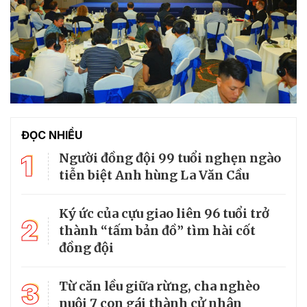
ĐỌC NHIỀU
1
Người đồng đội 99 tuổi nghẹn ngào
tiễn biệt Anh hùng La Văn Cầu
Ký ức của cựu giao liên 96 tuổi trở
2
thành “tấm bản đồ” tìm hài cốt
đồng đội
3
Từ căn lều giữa rừng, cha nghèo
nuôi 7 con gái thành cử nhân