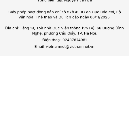
Tổng biên tập: Nguyễn Văn Bá
Giấy phép hoạt động báo chí số 57/GP-BC do Cục Báo chí, Bộ
Văn hóa, Thể thao và Du lịch cấp ngày 06/11/2025.
Địa chỉ: Tầng 18, Toà nhà Cục Viễn thông (VNTA), 68 Dương Đình
Nghệ, phường Cầu Giấy, TP. Hà Nội.
Điện thoại: 02437674981
Email: vietnamnet@vietnamnet.vn