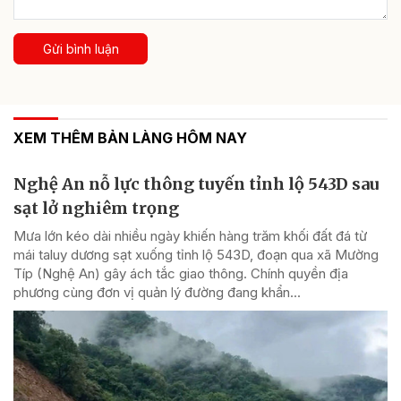
Gửi bình luận
XEM THÊM BẢN LÀNG HÔM NAY
Nghệ An nỗ lực thông tuyến tỉnh lộ 543D sau
sạt lở nghiêm trọng
Mưa lớn kéo dài nhiều ngày khiến hàng trăm khối đất đá từ
mái taluy dương sạt xuống tỉnh lộ 543D, đoạn qua xã Mường
Típ (Nghệ An) gây ách tắc giao thông. Chính quyền địa
phương cùng đơn vị quản lý đường đang khẩn...