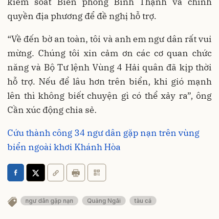
kiểm soát Biên phòng Bình Thạnh và chính
quyền địa phương để đề nghị hỗ trợ.
“Về đến bờ an toàn, tôi và anh em ngư dân rất vui
mừng. Chúng tôi xin cảm ơn các cơ quan chức
năng và Bộ Tư lệnh Vùng 4 Hải quân đã kịp thời
hỗ trợ. Nếu để lâu hơn trên biển, khi gió mạnh
lên thì không biết chuyện gì có thể xảy ra”, ông
Cần xúc động chia sẻ.
Cứu thành công 34 ngư dân gặp nạn trên vùng
biển ngoài khơi Khánh Hòa
ngư dân gặp nạn
Quảng Ngãi
tàu cá