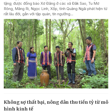
tặng; được đồng bào Xơ Đăng ở các xã Đăk Sao, Tu Mơ
Rông, Măng Ri, Ngọc Linh, Xốp, tỉnh Quảng Ngãi phát hiện từ
rất lâu đời, gắn với tập quán, tín ngưỡng...
Không sợ thất bại, nông dân thu tiền tỷ từ mô
hình kinh tế