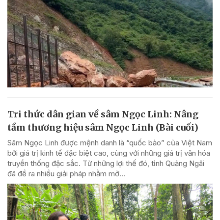
Tri thức dân gian về sâm Ngọc Linh: Nâng
tầm thương hiệu sâm Ngọc Linh (Bài cuối)
Sâm Ngọc Linh được mệnh danh là “quốc bảo” của Việt Nam
bởi giá trị kinh tế đặc biệt cao, cùng với những giá trị văn hóa
truyền thống đặc sắc. Từ những lợi thế đó, tỉnh Quảng Ngãi
đã đề ra nhiều giải pháp nhằm mở...