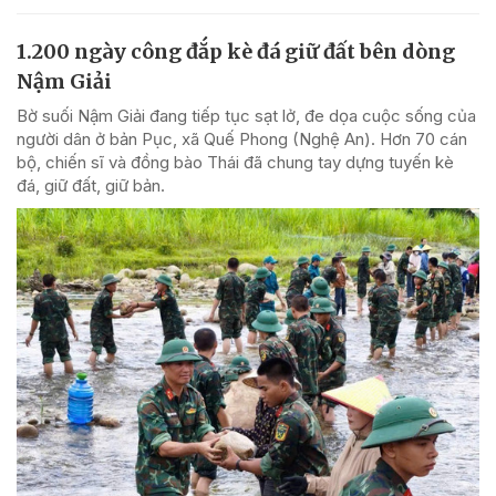
1.200 ngày công đắp kè đá giữ đất bên dòng
Nậm Giải
Bờ suối Nậm Giải đang tiếp tục sạt lở, đe dọa cuộc sống của
người dân ở bản Pục, xã Quế Phong (Nghệ An). Hơn 70 cán
bộ, chiến sĩ và đồng bào Thái đã chung tay dựng tuyến kè
đá, giữ đất, giữ bản.