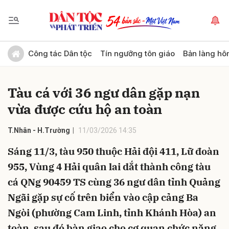
Gửi bình luận
Công tác Dân tộc
Tín ngưỡng tôn giáo
Bản làng hô
Tàu cá với 36 ngư dân gặp nạn
vừa được cứu hộ an toàn
T.Nhân - H.Trường
11/03/2026 14:35
Sáng 11/3, tàu 950 thuộc Hải đội 411, Lữ đoàn
Hủy
Gửi
955, Vùng 4 Hải quân lai dắt thành công tàu
cá QNg 90459 TS cùng 36 ngư dân tỉnh Quảng
Ngãi gặp sự cố trên biển vào cập cảng Ba
Ngòi (phường Cam Linh, tỉnh Khánh Hòa) an
toàn, sau đó bàn giao cho cơ quan chức năng