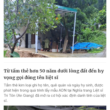
Từ tấm thẻ hơn 50 năm dưới lòng đất đến hy
vọng gọi đúng tên liệt sĩ
Tấm thẻ kim loại ghi họ tên, quê quán và ngày hy sinh, được
phát hiện trong quá trình lấy mẫu ADN tại Nghĩa trang Liệt sĩ
Tri Tôn (An Giang) đã mở ra cơ hội xác định danh tính của liệt
sĩ.