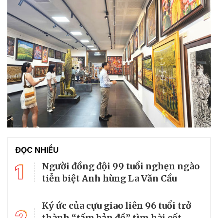
ĐỌC NHIỀU
1
Người đồng đội 99 tuổi nghẹn ngào
tiễn biệt Anh hùng La Văn Cầu
Ký ức của cựu giao liên 96 tuổi trở
2
thành “tấm bản đồ” tìm hài cốt