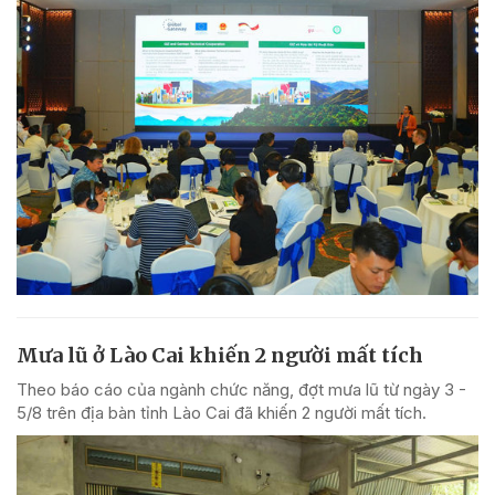
Mưa lũ ở Lào Cai khiến 2 người mất tích
Theo báo cáo của ngành chức năng, đợt mưa lũ từ ngày 3 -
5/8 trên địa bàn tỉnh Lào Cai đã khiến 2 người mất tích.