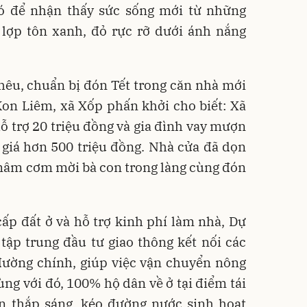
ó để nhận thấy sức sống mới từ những
 lợp tôn xanh, đỏ rực rỡ dưới ánh nắng
hêu, chuẩn bị đón Tết trong căn nhà mới
Kon Liêm, xã Xốp phấn khởi cho biết: Xã
ỗ trợ 20 triệu đồng và gia đình vay mượn
 giá hơn 500 triệu đồng. Nhà cửa đã dọn
 mâm cơm mời bà con trong làng cùng đón
cấp đất ở và hỗ trợ kinh phí làm nhà, Dự
tập trung đầu tư giao thông kết nối các
 đường chính, giúp việc vận chuyển nông
ùng với đó, 100% hộ dân về ở tại điểm tái
n thắp sáng, kéo đường nước sinh hoạt