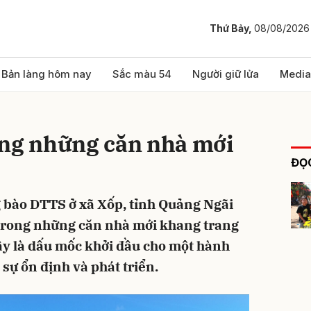
Thứ Bảy,
08/08/2026
bình luận
Bản làng hôm nay
Sắc màu 54
Người giữ lửa
Media
ong những căn nhà mới
ĐỌC
 bào DTTS ở xã Xốp, tỉnh Quảng Ngãi
 trong những căn nhà mới khang trang
Hủy
G
Đây là dấu mốc khởi đầu cho một hành
 sự ổn định và phát triển.