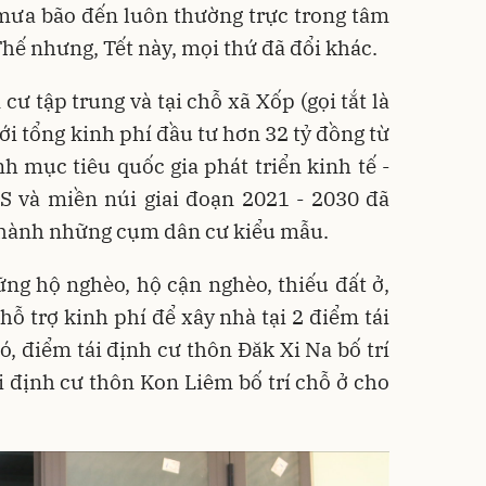
mưa bão đến luôn thường trực trong tâm
hế nhưng, Tết này, mọi thứ đã đổi khác.
cư tập trung và tại chỗ xã Xốp (gọi tắt là
với tổng kinh phí đầu tư hơn 32 tỷ đồng từ
 mục tiêu quốc gia phát triển kinh tế -
S và miền núi giai đoạn 2021 - 2030 đã
thành những cụm dân cư kiểu mẫu.
ững hộ nghèo, hộ cận nghèo, thiếu đất ở,
 hỗ trợ kinh phí để xây nhà tại 2 điểm tái
ó, điểm tái định cư thôn Đăk Xi Na bố trí
i định cư thôn Kon Liêm bố trí chỗ ở cho