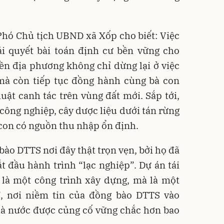
hó Chủ tịch UBND xã Xốp cho biết: Việc
ải quyết bài toán định cư bền vững cho
n địa phương không chỉ dừng lại ở việc
 mà còn tiếp tục đồng hành cùng bà con
uật canh tác trên vùng đất mới. Sắp tới,
 công nghiệp, cây dược liệu dưới tán rừng
à con có nguồn thu nhập ổn định.
bào DTTS nơi đây thật trọn vẹn, bởi họ đã
t đầu hành trình “lạc nghiệp”. Dự án tái
 là một công trình xây dựng, mà là một
”, nơi niềm tin của đồng bào DTTS vào
hà nước được củng cố vững chắc hơn bao