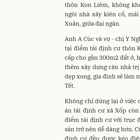
thôn Kon Liêm, không kh
ngôi nhà xây kiên cố, mái
Xuân, giữa đại ngàn.
Anh A Cúc và vợ - chị Y Ng
tại điểm tái định cư thôn 
cấp cho gần 300m2 đất ở, h
thêm xây dựng căn nhà trị
dẹp xong, gia đình sẽ làm
Tết.
Không chỉ dừng lại ở việc 
án tái định cư xã Xốp còn 
điểm tái định cư với trục
sản trở nên dễ dàng hơn. C
định cư đều được kéo điệ