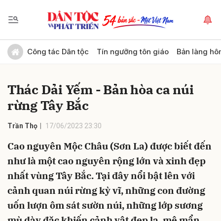
Gửi bình luận
Công tác Dân tộc
Tín ngưỡng tôn giáo
Bản làng hô
Thác Dải Yếm - Bản hòa ca núi
rừng Tây Bắc
Trần Thọ
17/06/2023 23:30
Cao nguyên Mộc Châu (Sơn La) được biết đến
Hủy
Gửi
như là một cao nguyên rộng lớn và xinh đẹp
nhất vùng Tây Bắc. Tại đây nổi bật lên với
cảnh quan núi rừng kỳ vĩ, những con đường
uốn lượn ôm sát sườn núi, những lớp sương
mù dày đặc khiến cảnh vật đẹp lạ, mê mẩn