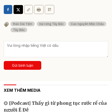
thác Dải Yếm
núi rừng Tây Bắc
Cao nguyên Mộc Châu
Tây Bắc
Gửi bình luận
XEM THÊM MEDIA
[Podcast] Thấy gì từ phong tục rước rể của
người Ê Đê