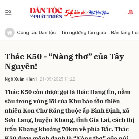
Gửi bình luận
Công tác Dân tộc
Tín ngưỡng tôn giáo
Bản làng hô
Thác K50 - “Nàng thơ” của Tây
Nguyên!
Ngô Xuân Hiền
21/05/2025 11:22
Thác K50 còn được gọi là thác Hang Én, nằm
Hủy
Gửi
sâu trong vùng lõi của Khu bảo tồn thiên
nhiên Kon Chư Răng thuộc ấp Bình Định, xã
Sơn Lang, huyện Kbang, tỉnh Gia Lai, cách thị
trấn Kbang khoảng 70km về phía Bắc. Thác
K50 được mệnh danh là “Nàng thơ” của núi