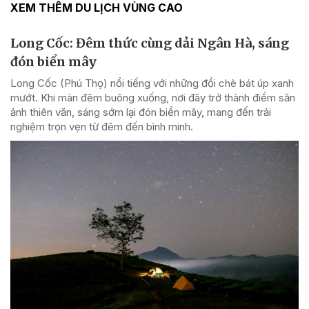
XEM THÊM DU LỊCH VÙNG CAO
Long Cốc: Đêm thức cùng dải Ngân Hà, sáng
đón biển mây
Long Cốc (Phú Thọ) nổi tiếng với những đồi chè bát úp xanh
mướt. Khi màn đêm buông xuống, nơi đây trở thành điểm săn
ảnh thiên văn, sáng sớm lại đón biển mây, mang đến trải
nghiệm trọn vẹn từ đêm đến bình minh.