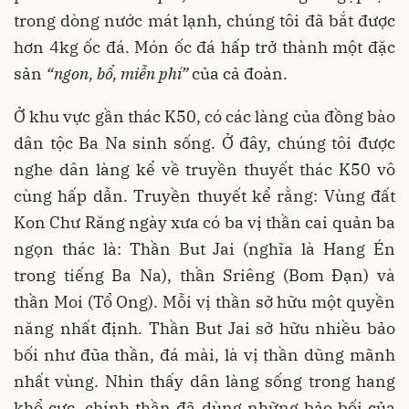
trong dòng nước mát lạnh, chúng tôi đã bắt được
hơn 4kg ốc đá. Món ốc đá hấp trở thành một đặc
sản
“ngon, bổ, miễn phí”
của cả đoàn.
Ở khu vực gần thác K50, có các làng của đồng bào
dân tộc Ba Na sinh sống. Ở đây, chúng tôi được
nghe dân làng kể về truyền thuyết thác K50 vô
cùng hấp dẫn. Truyền thuyết kể rằng: Vùng đất
Kon Chư Răng ngày xưa có ba vị thần cai quản ba
ngọn thác là: Thần But Jai (nghĩa là Hang Én
trong tiếng Ba Na), thần Sriêng (Bom Đạn) và
thần Moi (Tổ Ong). Mỗi vị thần sở hữu một quyền
năng nhất định. Thần But Jai sở hữu nhiều bảo
bối như đũa thần, đá mài, là vị thần dũng mãnh
nhất vùng. Nhìn thấy dân làng sống trong hang
khổ cực, chính thần đã dùng những bảo bối của