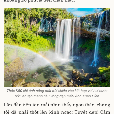
Thác K50 khi ánh nắng mặt trời chiếu vào kết hợp với hơi nước
bốc lên tạo thành cầu vồng đẹp mắt- Ảnh Xuân Hiền
Lần đầu tiên tận mắt nhìn thấy ngọn thác, chúng
tôi đã phải thốt lên kinh ngạc: Tuyệt đẹp! Cảm