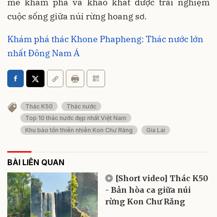
mê khám phá và khao khát được trải nghiệm
cuộc sống giữa núi rừng hoang sơ.
Khám phá thác Khone Phapheng: Thác nước lớn
nhất Đông Nam Á
Thác K50
Thác nước
Top 10 thác nước đẹp nhất Việt Nam
Khu bảo tồn thiên nhiên Kon Chư Răng
Gia Lai
BÀI LIÊN QUAN
[Short video] Thác K50
- Bản hòa ca giữa núi
rừng Kon Chư Răng