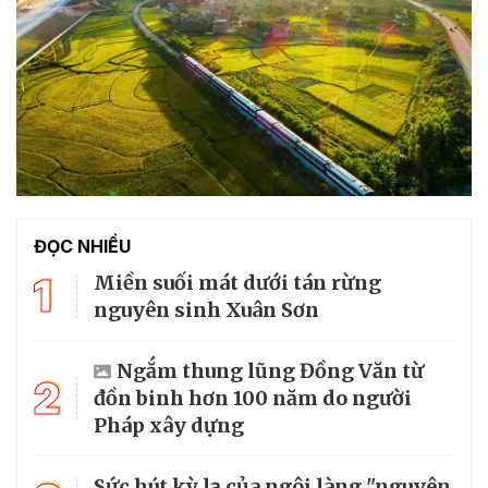
ĐỌC NHIỀU
1
Miền suối mát dưới tán rừng
nguyên sinh Xuân Sơn
Ngắm thung lũng Đồng Văn từ
2
đồn binh hơn 100 năm do người
Pháp xây dựng
Sức hút kỳ lạ của ngôi làng "nguyên