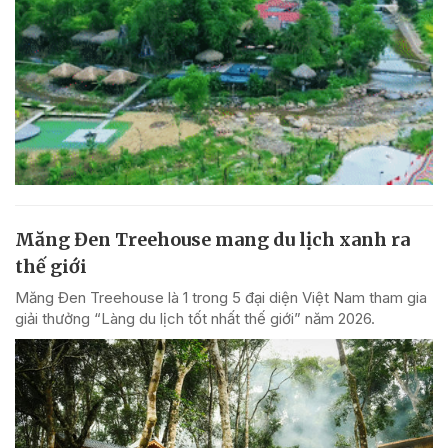
Măng Đen Treehouse mang du lịch xanh ra
thế giới
Măng Đen Treehouse là 1 trong 5 đại diện Việt Nam tham gia
giải thưởng “Làng du lịch tốt nhất thế giới” năm 2026.