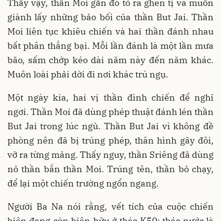
Thấy vậy, thần Moi gần đó tỏ ra ghen tị và muốn
giành lấy những bảo bối của thần But Jai. Thần
Moi liên tục khiêu chiến và hai thần đánh nhau
bất phân thắng bại. Mỗi lần đánh là một lần mưa
bão, sấm chớp kéo dài năm này đến năm khác.
Muôn loài phải dời đi nơi khác trú ngụ.
Một ngày kia, hai vị thần đình chiến để nghỉ
ngơi. Thần Moi đã dùng phép thuật đánh lén thần
But Jai trong lúc ngủ. Thần But Jai vì không đề
phòng nên đã bị trúng phép, thân hình gãy đôi,
vỡ ra từng mảng. Thấy nguy, thần Sriêng đã dùng
nỏ thần bắn thần Moi. Trúng tên, thần bỏ chạy,
để lại một chiến trường ngổn ngang.
Người Ba Na nói rằng, vết tích của cuộc chiến
hiện đang còn hiện hữu ở thác K50: thác nước là