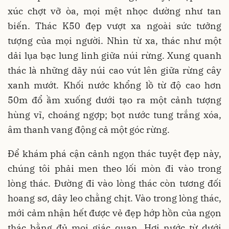
xúc chợt vỡ òa, mọi mệt nhọc dường như tan
biến. Thác K50 đẹp vượt xa ngoài sức tưởng
tượng của mọi người. Nhìn từ xa, thác như một
dải lụa bạc lung linh giữa núi rừng. Xung quanh
thác là những dãy núi cao vút lên giữa rừng cây
xanh mướt. Khối nước khổng lồ từ độ cao hơn
50m đổ ầm xuống dưới tạo ra một cảnh tượng
hùng vĩ, choáng ngợp; bọt nước tung trắng xóa,
âm thanh vang động cả một góc rừng.
Để khám phá cận cảnh ngọn thác tuyệt đẹp này,
chúng tôi phải men theo lối mòn đi vào trong
lòng thác. Đường đi vào lòng thác còn tương đối
hoang sơ, dây leo chằng chịt. Vào trong lòng thác,
mới cảm nhận hết được vẻ đẹp hớp hồn của ngọn
thác bằng đủ mọi giác quan. Hơi nước từ dưới