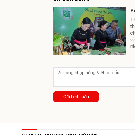
B
T
t
c
vă
ni
Gửi bình luận