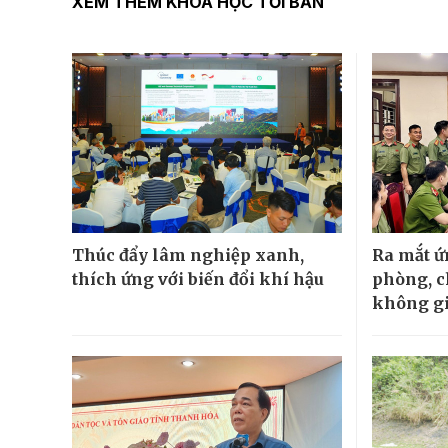
XEM THÊM KHOA HỌC TỚI BẢN
Thúc đẩy lâm nghiệp xanh,
Ra mắt 
thích ứng với biến đổi khí hậu
phòng, c
không g