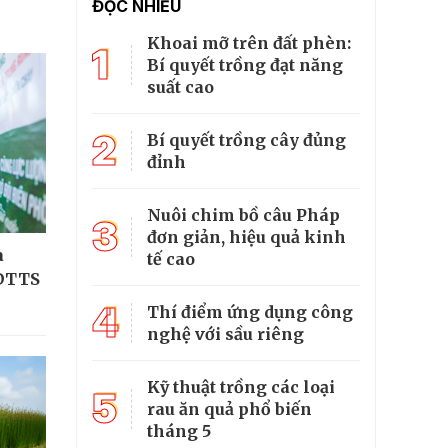
ĐỌC NHIỀU
Khoai mỡ trên đất phèn:
1
Bí quyết trồng đạt năng
suất cao
2
Bí quyết trồng cây đủng
đỉnh
Nuôi chim bồ câu Pháp
3
đơn giản, hiệu quả kinh
a
tế cao
 DTTS
4
Thí điểm ứng dụng công
nghệ với sầu riêng
Kỹ thuật trồng các loại
5
rau ăn quả phổ biến
tháng 5