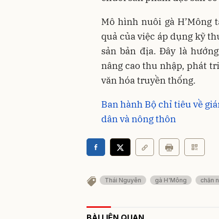
Mô hình nuôi gà H’Mông t
quả của việc áp dụng kỹ th
sản bản địa. Đây là hướn
nâng cao thu nhập, phát tri
văn hóa truyền thống.
Ban hành Bộ chỉ tiêu về gi
dân và nông thôn
Thái Nguyên
gà H'Mông
chăn n
BÀI LIÊN QUAN