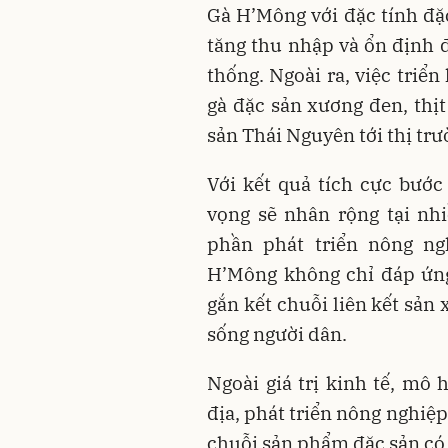
Gà H’Mông với đặc tính đặc
tăng thu nhập và ổn định đ
thống. Ngoài ra, việc triể
gà đặc sản xương đen, thị
sản Thái Nguyên tới thị trư
Với kết quả tích cực bướ
vọng sẽ nhân rộng tại nh
phần phát triển nông n
H’Mông không chỉ đáp ứng
gắn kết chuỗi liên kết sản 
sống người dân.
Ngoài giá trị kinh tế, mô
địa, phát triển nông nghiệ
chuỗi sản phẩm đặc sản có 