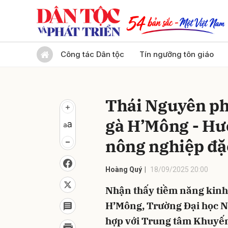
Gửi 
Công tác Dân tộc
Tín ngưỡng tôn giáo
Thái Nguyên ph
gà H’Mông - Hư
nông nghiệp đặ
Hoàng Quý
18/09/2025 20:00
Nhận thấy tiềm năng kinh t
H’Mông, Trường Đại học N
hợp với Trung tâm Khuyến