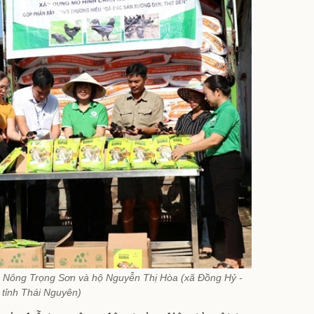
hộ Nông Trọng Sơn và hộ Nguyễn Thị Hòa (xã Đồng Hỷ -
tỉnh Thái Nguyên)