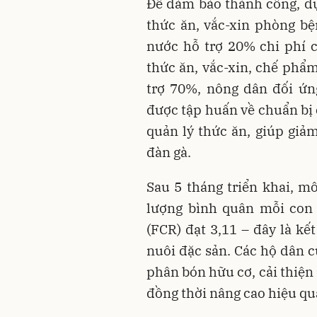
Để đảm bảo thành công, dự 
thức ăn, vắc-xin phòng b
nước hỗ trợ 20% chi phí c
thức ăn, vắc-xin, chế phẩm
trợ 70%, nông dân đối ứn
được tập huấn về chuẩn bị 
quản lý thức ăn, giúp giảm
đàn gà.
Sau 5 tháng triển khai, mô
lượng bình quân mỗi con 
(FCR) đạt 3,11 – đây là kế
nuôi đặc sản. Các hộ dân c
phân bón hữu cơ, cải thiện
đồng thời nâng cao hiệu quả