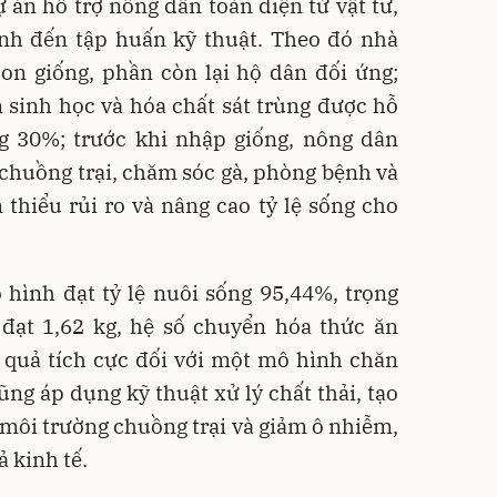
án hỗ trợ nông dân toàn diện từ vật tư,
ệnh đến tập huấn kỹ thuật. Theo đó nhà
on giống, phần còn lại hộ dân đối ứng;
 sinh học và hóa chất sát trùng được hỗ
g 30%; trước khi nhập giống, nông dân
chuồng trại, chăm sóc gà, phòng bệnh và
 thiểu rủi ro và nâng cao tỷ lệ sống cho
 hình đạt tỷ lệ nuôi sống 95,44%, trọng
đạt 1,62 kg, hệ số chuyển hóa thức ăn
t quả tích cực đối với một mô hình chăn
ũng áp dụng kỹ thuật xử lý chất thải, tạo
 môi trường chuồng trại và giảm ô nhiễm,
 kinh tế.