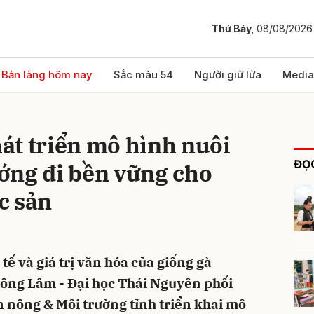
Thứ Bảy,
08/08/2026
bình luận
Bản làng hôm nay
Sắc màu 54
Người giữ lửa
Media
át triển mô hình nuôi
ĐỌC
ớng đi bền vững cho
c sản
Hủy
G
ế và giá trị văn hóa của giống gà
ông Lâm - Đại học Thái Nguyên phối
 nông & Môi trường tỉnh triển khai mô