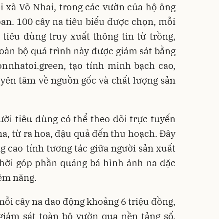
i xã Võ Nhai, trong các vườn của hộ ông
an. 100 cây na tiêu biểu được chọn, mỗi
tiêu dùng truy xuất thông tin từ trồng,
oàn bộ quá trình này được giám sát bằng
nnhatoi.green, tạo tính minh bạch cao,
yên tâm về nguồn gốc và chất lượng sản
ời tiêu dùng có thể theo dõi trực tuyến
na, từ ra hoa, đậu quả đến thu hoạch. Đây
g cao tính tương tác giữa người sản xuất
thời góp phần quảng bá hình ảnh na đặc
iềm năng.
 mỗi cây na dao động khoảng 6 triệu đồng,
iám sát toàn bộ vườn qua nền tảng số.