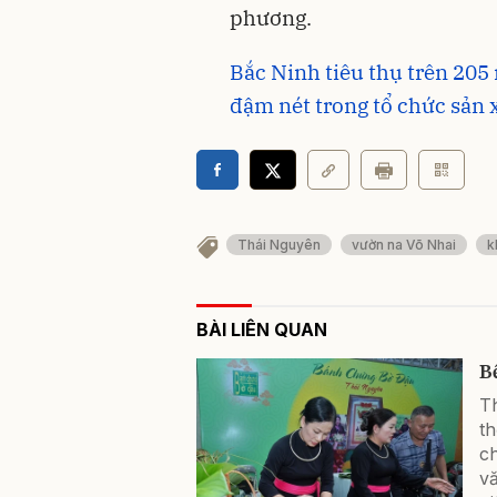
phương.
Bắc Ninh tiêu thụ trên 205
đậm nét trong tổ chức sản 
Thái Nguyên
vườn na Võ Nhai
k
BÀI LIÊN QUAN
B
T
t
c
vă