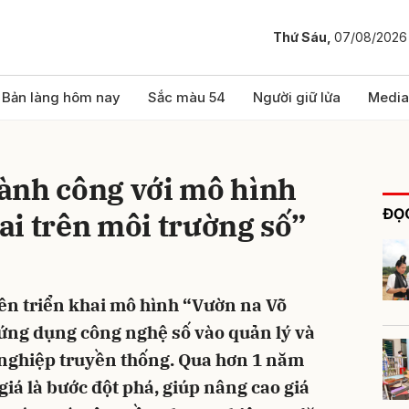
Thứ Sáu,
07/08/2026
bình luận
Bản làng hôm nay
Sắc màu 54
Người giữ lửa
Media
ành công với mô hình
ĐỌC
i trên môi trường số”
ên triển khai mô hình “Vườn na Võ
Hủy
G
 ứng dụng công nghệ số vào quản lý và
nghiệp truyền thống. Qua hơn 1 năm
giá là bước đột phá, giúp nâng cao giá