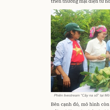
triển thương mại điện tử n
Phiên livestream “Cây na số” tại Mô
Bên cạnh đó, mô hình còn