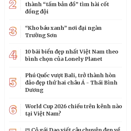
2
thành “tấm bản đồ” tìm hài cốt
đồng đội
3
“Kho báu xanh” nơi đại ngàn
Trường Sơn
4
10 bãi biển đẹp nhất Việt Nam theo
bình chọn của Lonely Planet
Phú Quốc vượt Bali, trở thành hòn
5
đảo đẹp thứ hai châu Á - Thái Bình
Dương
6
World Cup 2026 chiếu trên kênh nào
tại Việt Nam?
Cô gái Dao viết câu chuyện đẹp về