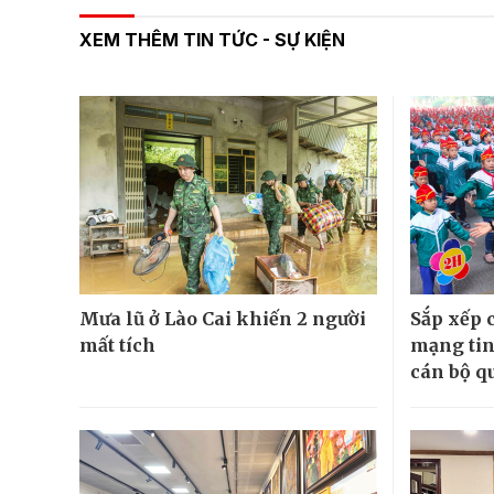
XEM THÊM TIN TỨC - SỰ KIỆN
Mưa lũ ở Lào Cai khiến 2 người
Sắp xếp 
mất tích
mạng tin
cán bộ qu