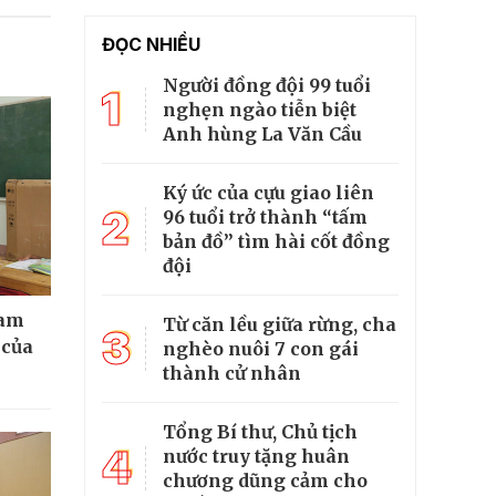
ĐỌC NHIỀU
Người đồng đội 99 tuổi
1
nghẹn ngào tiễn biệt
Anh hùng La Văn Cầu
Ký ức của cựu giao liên
2
96 tuổi trở thành “tấm
bản đồ” tìm hài cốt đồng
đội
cam
Từ căn lều giữa rừng, cha
3
 của
nghèo nuôi 7 con gái
thành cử nhân
Tổng Bí thư, Chủ tịch
4
nước truy tặng huân
chương dũng cảm cho