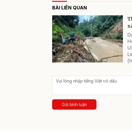
BÀI LIÊN QUAN
T
x
D
Hó
U
L
(
Gửi bình luận