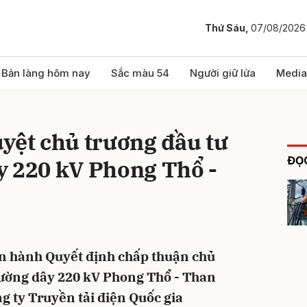
Thứ Sáu,
07/08/2026
bình luận
Bản làng hôm nay
Sắc màu 54
Người giữ lửa
Media
yệt chủ trương đầu tư
ĐỌC
y 220 kV Phong Thổ -
Hủy
G
n hành Quyết định chấp thuận chủ
đường dây 220 kV Phong Thổ - Than
g ty Truyền tải điện Quốc gia