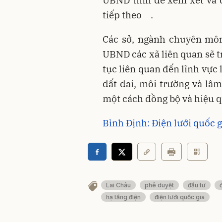
UBND tỉnh để xem xét và đ
tiếp theo
.
Các sở, ngành chuyên mô
UBND các xã liên quan sẽ t
tục liên quan đến lĩnh vực 
đất đai, môi trường và lâ
một cách đồng bộ và hiệu 
Bình Định: Điện lưới quốc g
Lai Châu
phê duyệt
đầu tư
hạ tầng điện
điện lưới quốc gia