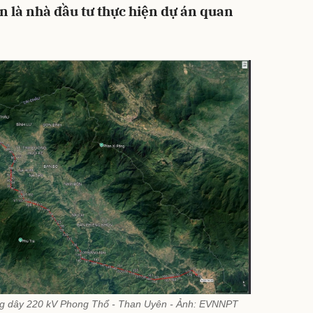
 là nhà đầu tư thực hiện dự án quan
g dây 220 kV Phong Thổ - Than Uyên - Ảnh: EVNNPT