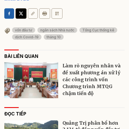
vốn đầu tư
ngân sách Nhà nước
Tổng Cục thống kê
dịch Covid-19
tháng 10
BÀI LIÊN QUAN
Làm rõ nguyên nhân và
đề xuất phương án xử lý
các công trình vốn
Chương trình MTQG
chậm tiến độ
ĐỌC TIẾP
Quảng Trị phân bổ hơn