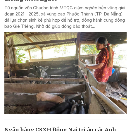
Từ nguồn vốn Chương trình MTQG giảm nghèo bền vững giai
đoạn 2021 - 2025, xã vùng cao Phước Thành (TP. Đà Nẵng)
đã lựa chọn sinh kế phù hợp để hỗ trợ, đồng hành cùng đồng
bào Gié Triêng. Nhờ đó giúp đồng bào thoát...
Ngân hàng CSXH Đồng Nai tri ân các Anh