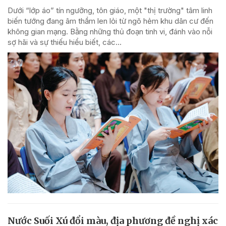
Dưới “lớp áo” tín ngưỡng, tôn giáo, một "thị trường" tâm linh
biến tướng đang âm thầm len lỏi từ ngõ hẻm khu dân cư đến
không gian mạng. Bằng những thủ đoạn tinh vi, đánh vào nỗi
sợ hãi và sự thiếu hiểu biết, các...
Nước Suối Xú đổi màu, địa phương đề nghị xác