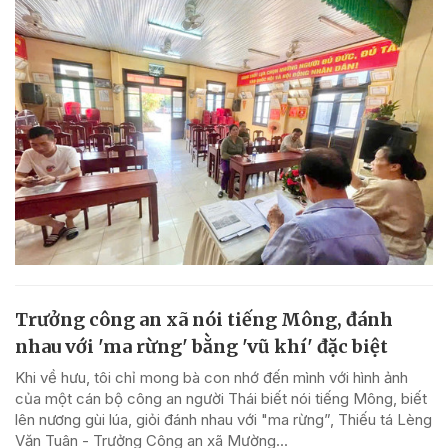
Trưởng công an xã nói tiếng Mông, đánh
nhau với 'ma rừng' bằng 'vũ khí' đặc biệt
Khi về hưu, tôi chỉ mong bà con nhớ đến mình với hình ảnh
của một cán bộ công an người Thái biết nói tiếng Mông, biết
lên nương gùi lúa, giỏi đánh nhau với "ma rừng”, Thiếu tá Lèng
Văn Tuân - Trưởng Công an xã Mường...