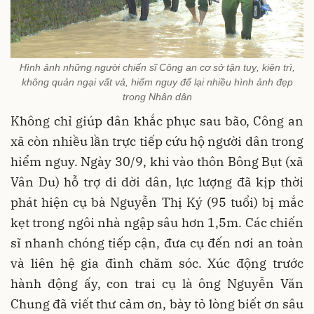
Hình ảnh những người chiến sĩ Công an cơ sở tận tuỵ, kiên trì,
không quản ngại vất vả, hiểm nguy để lại nhiều hình ảnh đẹp
trong Nhân dân
Không chỉ giúp dân khắc phục sau bão, Công an
xã còn nhiều lần trực tiếp cứu hộ người dân trong
hiểm nguy. Ngày 30/9, khi vào thôn Bông Bụt (xã
Vân Du) hỗ trợ di dời dân, lực lượng đã kịp thời
phát hiện cụ bà Nguyễn Thị Ký (95 tuổi) bị mắc
kẹt trong ngôi nhà ngập sâu hơn 1,5m. Các chiến
sĩ nhanh chóng tiếp cận, đưa cụ đến nơi an toàn
và liên hệ gia đình chăm sóc. Xúc động trước
hành động ấy, con trai cụ là ông Nguyễn Văn
Chung đã viết thư cảm ơn, bày tỏ lòng biết ơn sâu