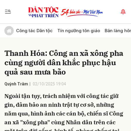
Gửi bình luận
Công tác Dân tộc
Tín ngưỡng tôn giáo
Bản làng hô
Thanh Hóa: Công an xã xông pha
cùng người dân khắc phục hậu
quả sau mưa bão
Quỳnh Trâm
02/10/2025 19:04
Hủy
Gửi
Ngoài tận tụy, trách nhiệm với công tác giữ
gin, đảm bảo an ninh trật tự cơ sở, những
năm qua, hình ảnh các cán bộ, chiến sĩ Công
an xã "xông pha" cùng Nhân dân trên các