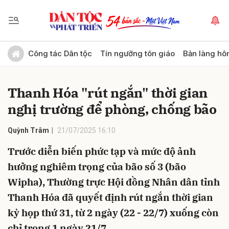
Gửi bình luận
Công tác Dân tộc
Tín ngưỡng tôn giáo
Bản làng hô
Thanh Hóa "rút ngắn" thời gian
nghị trường để phòng, chống bão
Quỳnh Trâm
21/07/2025 16:10
Trước diễn biến phức tạp và mức độ ảnh
Hủy
Gửi
hưởng nghiêm trọng của bão số 3 (bão
Wipha), Thường trực Hội đồng Nhân dân tỉnh
Thanh Hóa đã quyết định rút ngắn thời gian
kỳ họp thứ 31, từ 2 ngày (22 - 22/7) xuống còn
chỉ trong 1 ngày 21/7