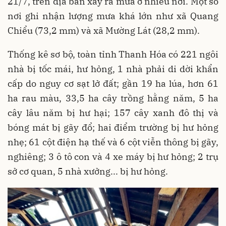
21/7, trên địa bàn xảy ra mưa ở nhiều nơi. Một số
nơi ghi nhận lượng mưa khá lớn như xã Quang
Chiểu (73,2 mm) và xã Mường Lát (28,2 mm).
Thống kê sơ bộ, toàn tỉnh Thanh Hóa có 221 ngôi
nhà bị tốc mái, hư hỏng, 1 nhà phải di dời khẩn
cấp do nguy cơ sạt lở đất; gần 19 ha lúa, hơn 61
ha rau màu, 33,5 ha cây trồng hằng năm, 5 ha
cây lâu năm bị hư hại; 157 cây xanh đô thị và
bóng mát bị gãy đổ; hai điểm trường bị hư hỏng
nhẹ; 61 cột điện hạ thế và 6 cột viễn thông bị gãy,
nghiêng; 3 ô tô con và 4 xe máy bị hư hỏng; 2 trụ
sở cơ quan, 5 nhà xưởng... bị hư hỏng.