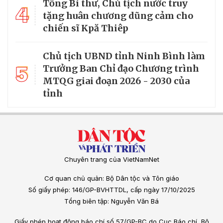
Tổng Bí thư, Chủ tịch nước truy
4
tặng huân chương dũng cảm cho
chiến sĩ Kpă Thiêp
Chủ tịch UBND tỉnh Ninh Bình làm
5
Trưởng Ban Chỉ đạo Chương trình
MTQG giai đoạn 2026 - 2030 của
tỉnh
Chuyên trang của VietNamNet
Cơ quan chủ quản: Bộ Dân tộc và Tôn giáo
Số giấy phép: 146/GP-BVHTTDL, cấp ngày 17/10/2025
Tổng biên tập: Nguyễn Văn Bá
Giấy phép hoạt động báo chí số 57/GP-BC do Cục Báo chí, Bộ