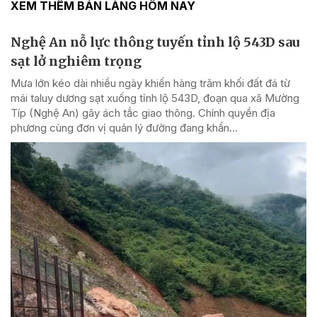
XEM THÊM BẢN LÀNG HÔM NAY
Nghệ An nỗ lực thông tuyến tỉnh lộ 543D sau
sạt lở nghiêm trọng
Mưa lớn kéo dài nhiều ngày khiến hàng trăm khối đất đá từ
mái taluy dương sạt xuống tỉnh lộ 543D, đoạn qua xã Mường
Típ (Nghệ An) gây ách tắc giao thông. Chính quyền địa
phương cùng đơn vị quản lý đường đang khẩn...