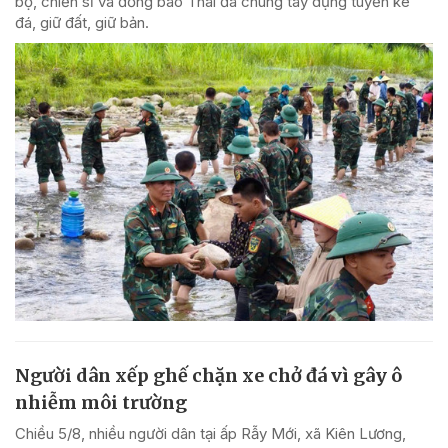
bộ, chiến sĩ và đồng bào Thái đã chung tay dựng tuyến kè
đá, giữ đất, giữ bản.
Người dân xếp ghế chặn xe chở đá vì gây ô
nhiễm môi trường
Chiều 5/8, nhiều người dân tại ấp Rẫy Mới, xã Kiên Lương,