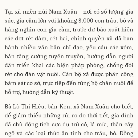
Tại xã miền núi Nam Xuân - nơi có số lượng gia
súc, gia cầm lớn với khoảng 3.000 con trâu, bò và
hàng nghìn con gia cầm, trước dự báo xuất hiện
các đợt rét đậm, rét hại, chính quyền xã đã ban
hành nhiều văn bản chỉ đạo, yêu cầu các xóm,
bản tăng cường tuyên truyền, hướng dẫn người
dân triển khai các biện pháp phòng, chống đói
rét cho đàn vật nuôi. Cán bộ xã được phân công
bám sát cơ sở, trực tiếp đến từng hộ chăn nuôi để
hỗ trợ, hướng dẫn kỹ thuật.
Bà Lò Thị Hiệu, bản Ken, xã Nam Xuân cho biết,
để giảm thiểu những rủi ro do thời tiết, gia đình
đã chủ động tích cực dự trữ cỏ, lá mía, thân cây
ngô và các loại thức ăn tinh cho trâu, bò. Đồng