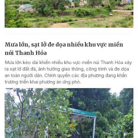
Mưa lớn, sạt lở đe dọa nhiều khu vực miền
núi Thanh Hóa
Mưa lớn kéo dài khiến nhiều khu vực miền núi Thanh Hóa xảy
ra sạt lở đất đá, ảnh hưởng giao thông, công trình và đe dọa
an toàn người dân. Chính quyền các địa phương đang khẩn
trương triển khai phương án ứng phó.