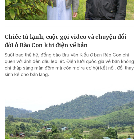
Chiếc tủ lạnh, cuộc gọi video và chuyện đổi
đời ở Rào Con khi điện về bản
Suốt bao thế hệ, đồng bào Bru Vân Kiều ở bản Rào Con chỉ
quen với ánh đèn dầu leo lét. Điện lưới quốc gia về bản không
chỉ thắp sáng màn đêm mà còn mở ra cơ hội kết nối, đổi thay
sinh kế cho bản làng.