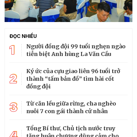
ĐỌC NHIỀU
1
Người đồng đội 99 tuổi nghẹn ngào
tiễn biệt Anh hùng La Văn Cầu
Ký ức của cựu giao liên 96 tuổi trở
2
thành “tấm bản đồ” tìm hài cốt
đồng đội
3
Từ căn lều giữa rừng, cha nghèo
nuôi 7 con gái thành cử nhân
Tổng Bí thư, Chủ tịch nước truy
4
tặng huân chương dũng cảm cho