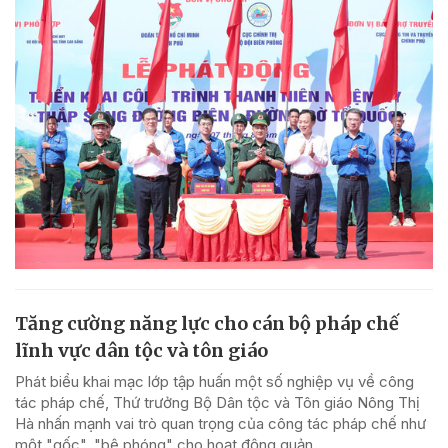
Tăng cường năng lực cho cán bộ pháp chế
lĩnh vực dân tộc và tôn giáo
Phát biểu khai mạc lớp tập huấn một số nghiệp vụ về công
tác pháp chế, Thứ trưởng Bộ Dân tộc và Tôn giáo Nông Thị
Hà nhấn mạnh vai trò quan trọng của công tác pháp chế như
một "gốc", "bệ phóng" cho hoạt động quản...