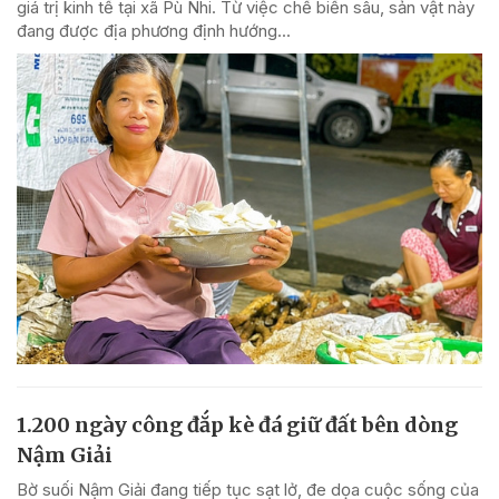
giá trị kinh tế tại xã Pù Nhi. Từ việc chế biến sâu, sản vật này
đang được địa phương định hướng...
1.200 ngày công đắp kè đá giữ đất bên dòng
Nậm Giải
Bờ suối Nậm Giải đang tiếp tục sạt lở, đe dọa cuộc sống của