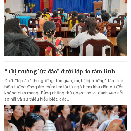
“Thị trường lừa đảo” dưới lớp áo tâm linh
Dưới “lớp áo” tín ngưỡng, tôn giáo, một "thị trường" tâm linh
biến tướng đang âm thầm len lỏi từ ngõ hẻm khu dân cư đến
không gian mạng. Bằng những thủ đoạn tinh vi, đánh vào nỗi
sợ hãi và sự thiếu hiểu biết, các...