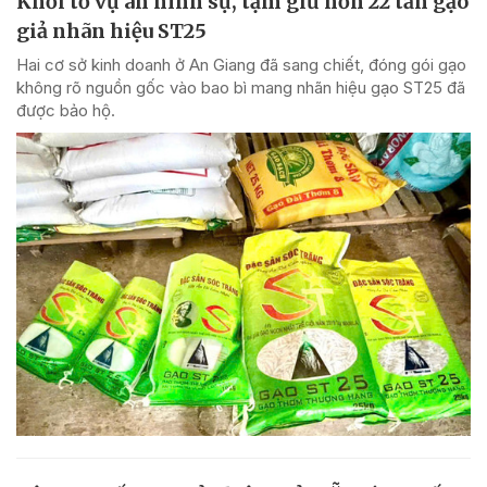
Khởi tố vụ án hình sự, tạm giữ hơn 22 tấn gạo
giả nhãn hiệu ST25
Hai cơ sở kinh doanh ở An Giang đã sang chiết, đóng gói gạo
không rõ nguồn gốc vào bao bì mang nhãn hiệu gạo ST25 đã
được bảo hộ.