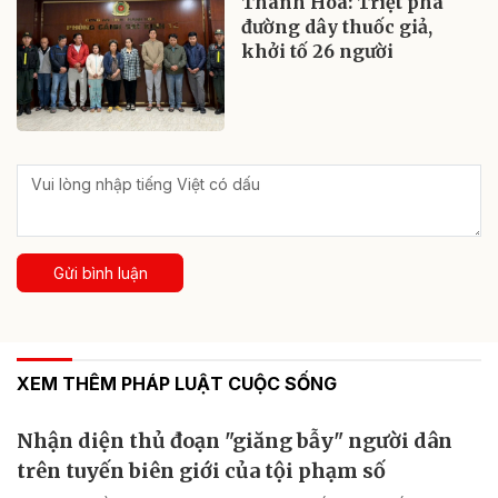
Thanh Hóa: Triệt phá
đường dây thuốc giả,
khởi tố 26 người
Gửi bình luận
XEM THÊM PHÁP LUẬT CUỘC SỐNG
Nhận diện thủ đoạn "giăng bẫy" người dân
trên tuyến biên giới của tội phạm số