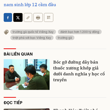
nam sinh lớp 12 cầm đầu
trường gà quốc tế Viêng Xay
đánh bạc hơn 1.200 tỷ đồng
triệt phá sới bạc Viêng Xay
trường gà
BÀI LIÊN QUAN
Bóc gỡ đường dây bán
thuốc xương khớp giả
dưới danh nghĩa y học cổ
truyền
ĐỌC TIẾP