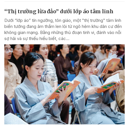
“Thị trường lừa đảo” dưới lớp áo tâm linh
Dưới “lớp áo” tín ngưỡng, tôn giáo, một "thị trường" tâm linh
biến tướng đang âm thầm len lỏi từ ngõ hẻm khu dân cư đến
không gian mạng. Bằng những thủ đoạn tinh vi, đánh vào nỗi
sợ hãi và sự thiếu hiểu biết, các...