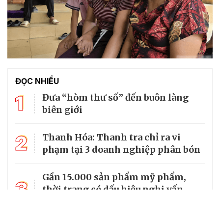
ĐỌC NHIỀU
1
Đưa “hòm thư số” đến buôn làng
biên giới
2
Thanh Hóa: Thanh tra chỉ ra vi
phạm tại 3 doanh nghiệp phân bón
Gần 15.000 sản phẩm mỹ phẩm,
3
thời trang có dấu hiệu nghi vấn
xâm phạm quyền sở hữu trí tuệ