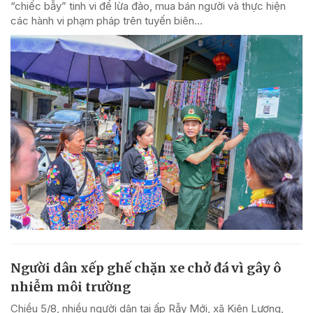
“chiếc bẫy” tinh vi để lừa đảo, mua bán người và thực hiện
các hành vi phạm pháp trên tuyến biên...
Người dân xếp ghế chặn xe chở đá vì gây ô
nhiễm môi trường
Chiều 5/8, nhiều người dân tại ấp Rẫy Mới, xã Kiên Lương,