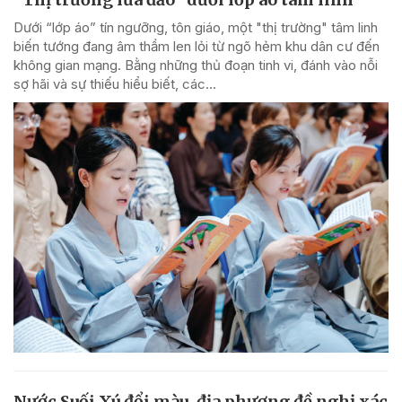
Dưới “lớp áo” tín ngưỡng, tôn giáo, một "thị trường" tâm linh
biến tướng đang âm thầm len lỏi từ ngõ hẻm khu dân cư đến
không gian mạng. Bằng những thủ đoạn tinh vi, đánh vào nỗi
sợ hãi và sự thiếu hiểu biết, các...
Nước Suối Xú đổi màu, địa phương đề nghị xác