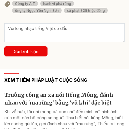
Công ty AIT
hành vi phá rừng
ông ty Ngọc Yến Nghi Sơn
xử phạt 325 triệu đồng
Gửi bình luận
XEM THÊM PHÁP LUẬT CUỘC SỐNG
Trưởng công an xã nói tiếng Mông, đánh
nhau với 'ma rừng' bằng 'vũ khí' đặc biệt
Khi về hưu, tôi chỉ mong bà con nhớ đến mình với hình ảnh
của một cán bộ công an người Thái biết nói tiếng Mông, biết
lên nương gùi lúa, giỏi đánh nhau với "ma rừng”, Thiếu tá Lèng