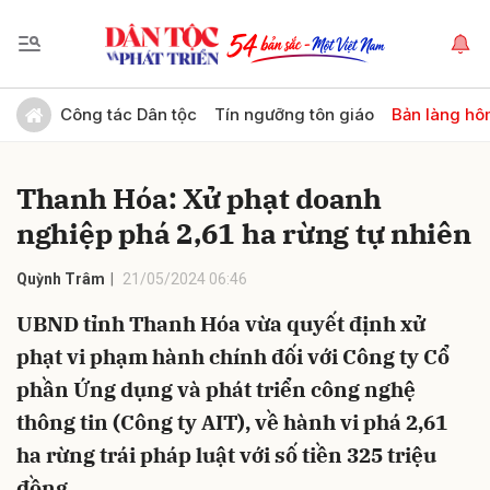
Gửi bình luận
Công tác Dân tộc
Tín ngưỡng tôn giáo
Bản làng hô
Thanh Hóa: Xử phạt doanh
nghiệp phá 2,61 ha rừng tự nhiên
Quỳnh Trâm
21/05/2024 06:46
UBND tỉnh Thanh Hóa vừa quyết định xử
Hủy
Gửi
phạt vi phạm hành chính đối với Công ty Cổ
phần Ứng dụng và phát triển công nghệ
thông tin (Công ty AIT), về hành vi phá 2,61
ha rừng trái pháp luật với số tiền 325 triệu
đồng.