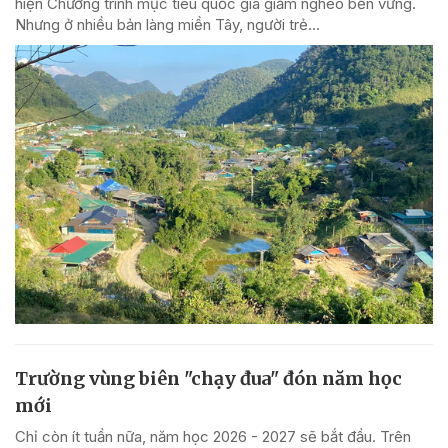
hiện Chương trình mục tiêu quốc gia giảm nghèo bền vững.
Nhưng ở nhiều bản làng miền Tây, người trẻ...
Trường vùng biên "chạy đua" đón năm học
mới
Chỉ còn ít tuần nữa, năm học 2026 - 2027 sẽ bắt đầu. Trên