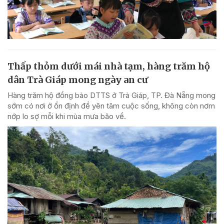
Thấp thỏm dưới mái nhà tạm, hàng trăm hộ
dân Trà Giáp mong ngày an cư
Hàng trăm hộ đồng bào DTTS ở Trà Giáp, TP. Đà Nẵng mong
sớm có nơi ở ổn định để yên tâm cuộc sống, không còn nơm
nớp lo sợ mỗi khi mùa mưa bão về.