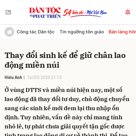
Gửi bình luận
Công tác Dân tộc
Tín ngưỡng tôn giáo
Bản làng hô
Thay đổi sinh kế để giữ chân lao
động miền núi
Hiếu Anh
16/03/2020 21:13
Ở vùng DTTS và miền núi hiện nay, một số
Hủy
Gửi
lao động đã thay đổi tư duy, chủ động chuyển
sang các sinh kế mới đem lại thu nhập ổn
định. Tuy nhiên, vấn đề này chỉ mang tính
nhỏ lẻ, tự phát chưa giải quyết tận gốc được
tình trạng lao động di cư về thành thị. Để tạo