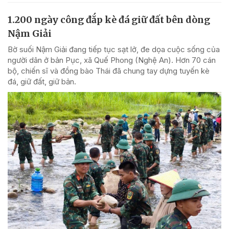
1.200 ngày công đắp kè đá giữ đất bên dòng
Nậm Giải
Bờ suối Nậm Giải đang tiếp tục sạt lở, đe dọa cuộc sống của
người dân ở bản Pục, xã Quế Phong (Nghệ An). Hơn 70 cán
bộ, chiến sĩ và đồng bào Thái đã chung tay dựng tuyến kè
đá, giữ đất, giữ bản.