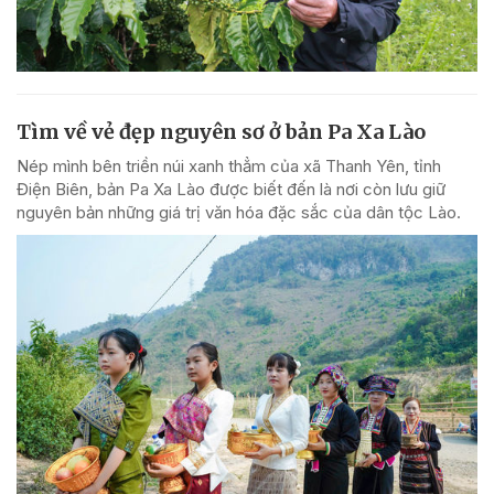
Tìm về vẻ đẹp nguyên sơ ở bản Pa Xa Lào
Nép mình bên triền núi xanh thẳm của xã Thanh Yên, tỉnh
Điện Biên, bản Pa Xa Lào được biết đến là nơi còn lưu giữ
nguyên bản những giá trị văn hóa đặc sắc của dân tộc Lào.