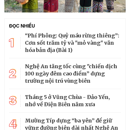
ĐỌC NHIỀU
“Phí Phông: Quỷ máu rừng thiêng”:
1
Cơn sốt trăm tỷ và "mỏ vàng" văn
hóa bản địa (Bài 1)
Nghệ An tăng tốc cùng "chiến dịch
2
100 ngày đêm cao điểm” dựng
trường nội trú vùng biên
3
Tháng 5 ở Vũng Chùa - Đảo Yến,
nhớ về Điện Biên năm xưa
4
Mường Típ dựng “ba yên” để giữ
vững đường biên dài nhất Nghệ An