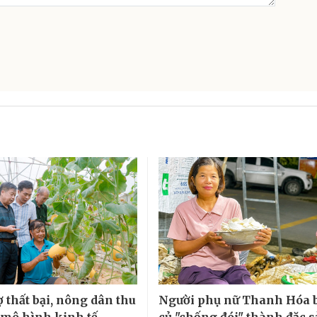
 thất bại, nông dân thu
Người phụ nữ Thanh Hóa 
ừ mô hình kinh tế
củ "chống đói" thành đặc 