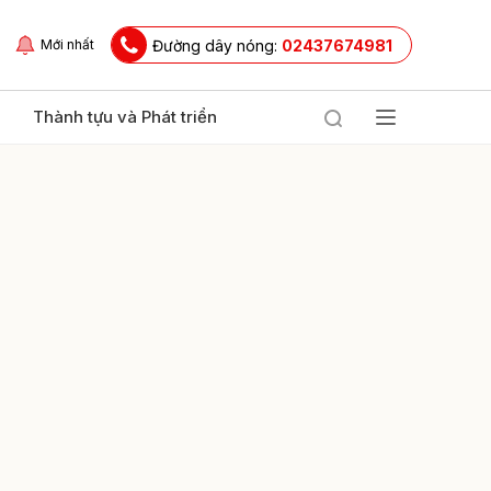
Đường dây nóng:
02437674981
Mới nhất
Thành tựu và Phát triển
ửi