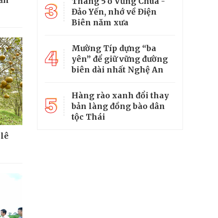
Tháng 5 ở Vũng Chùa -
3
Đảo Yến, nhớ về Điện
Biên năm xưa
Mường Típ dựng “ba
4
yên” để giữ vững đường
biên dài nhất Nghệ An
Hàng rào xanh đổi thay
5
bản làng đồng bào dân
tộc Thái
 lê