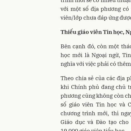
trình mới sẽ có nhiều thuận
với một số địa phương có t
viên/lớp chưa đáp ứng được
Thiếu giáo viên Tin học, N
Bên cạnh đó, còn một thá
học mới là Ngoại ngữ, Ti
nghĩa với việc phải có thêm
Theo chia sẻ của các địa p
khi Chính phủ đang chủ tr
phương cũng không còn chỉ 
số giáo viên Tin học và 
chương trình mới, thì ng
Giáo dục và Đào tạo cho 
19.000 giáo viên tiểu học.