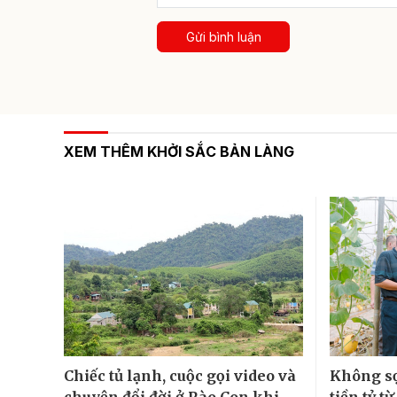
Gửi bình luận
XEM THÊM KHỞI SẮC BẢN LÀNG
Chiếc tủ lạnh, cuộc gọi video và
Không sợ
chuyện đổi đời ở Rào Con khi
tiền tỷ t