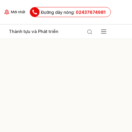
Đường dây nóng:
02437674981
Mới nhất
Thành tựu và Phát triển
ửi