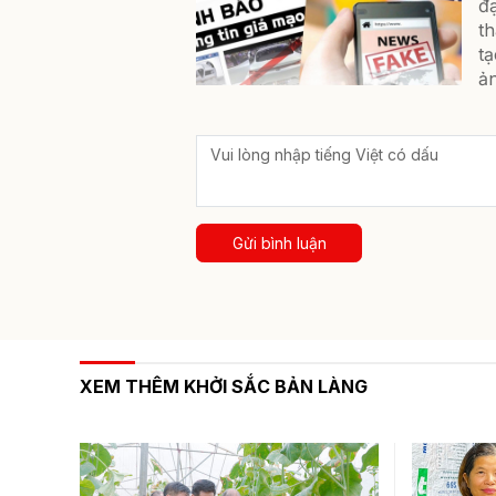
đạ
th
tạ
ản
Gửi bình luận
XEM THÊM KHỞI SẮC BẢN LÀNG