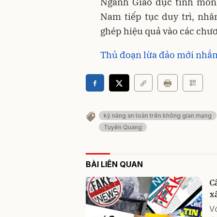
Ngành Giáo dục tỉnh mo
Nam tiếp tục duy trì, nhân
ghép hiệu quả vào các chươn
Thủ đoạn lừa đảo mới nhắm 
kỹ năng an toàn trên không gian mạng
Tuyên Quang
BÀI LIÊN QUAN
C
x
V