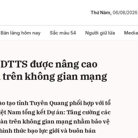
Thứ Năm,
06/08/2026
bình luận
Bản làng hôm nay
Sắc màu 54
Người giữ lửa
Media
 DTTS được nâng cao
n trên không gian mạng
ào tạo tỉnh Tuyên Quang phối hợp với tổ
Hủy
G
iệt Nam tổng kết Dự án: Tăng cường các
toàn trên không gian mạng nhằm bảo vệ
hình thức bạo lực giới và buôn bán