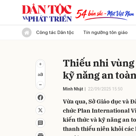
Gửi 
Công tác Dân tộc
Tín ngưỡng tôn giáo
Thiếu nhi vùng
kỹ năng an toà
Minh Nhật
22/09/2025 15:50
Vừa qua, Sở Giáo dục và Đ
chức Plan International V
kiến thức và kỹ năng an 
thanh thiếu niên khỏi các 