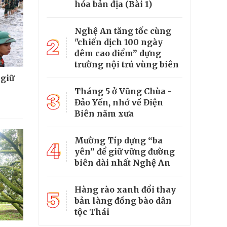
hóa bản địa (Bài 1)
Nghệ An tăng tốc cùng
2
"chiến dịch 100 ngày
đêm cao điểm” dựng
trường nội trú vùng biên
 giữ
Tháng 5 ở Vũng Chùa -
3
Đảo Yến, nhớ về Điện
Biên năm xưa
Mường Típ dựng “ba
4
yên” để giữ vững đường
biên dài nhất Nghệ An
Hàng rào xanh đổi thay
5
bản làng đồng bào dân
tộc Thái