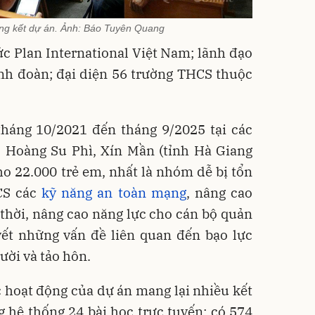
ổng kết dự án. Ảnh: Báo Tuyên Quang
c Plan International Việt Nam; lãnh đạo
nh đoàn; đại diện 56 trường THCS thuộc
tháng 10/2021 đến tháng 9/2025 tại các
 Hoàng Su Phì, Xín Mần (tỉnh Hà Giang
cho 22.000 trẻ em, nhất là nhóm dễ bị tổn
CS các
kỹ năng an toàn mạng
, nâng cao
g thời, nâng cao năng lực cho cán bộ quản
uyết những vấn đề liên quan đến bạo lực
ười và tảo hôn.
 hoạt động của dự án mang lại nhiều kết
 hệ thống 24 bài học trực tuyến; có 574