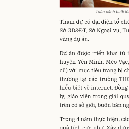
Toàn cảnh buổi t
Tham dự có dại diện tổ chứ
Sở GD&ĐT, Sở Ngoại vụ, Tỉ
vùng dự án.
Dự án được triển khai từ 
huyện Yên Minh, Mèo Vạc,
cũ) với mục tiêu trang bị 
thương tại các trường TH
hiểu biết về internet. Đồn
lý, giáo viên trong giải q
trên cơ sở giới, buôn bán ng
Trong 4 năm thực hiện, các
quả tích cực như: Xây dựng