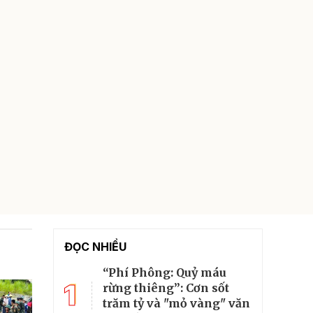
ĐỌC NHIỀU
“Phí Phông: Quỷ máu
1
rừng thiêng”: Cơn sốt
trăm tỷ và "mỏ vàng" văn