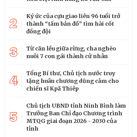
Ký ức của cựu giao liên 96 tuổi trở
2
thành “tấm bản đồ” tìm hài cốt
đồng đội
3
Từ căn lều giữa rừng, cha nghèo
nuôi 7 con gái thành cử nhân
Tổng Bí thư, Chủ tịch nước truy
4
tặng huân chương dũng cảm cho
chiến sĩ Kpă Thiêp
Chủ tịch UBND tỉnh Ninh Bình làm
5
Trưởng Ban Chỉ đạo Chương trình
MTQG giai đoạn 2026 - 2030 của
tỉnh