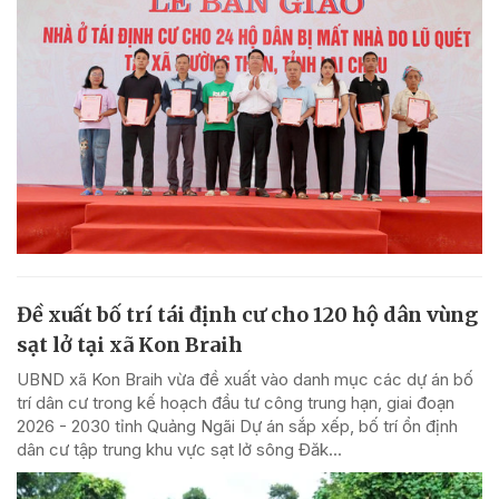
Đề xuất bố trí tái định cư cho 120 hộ dân vùng
sạt lở tại xã Kon Braih
UBND xã Kon Braih vừa đề xuất vào danh mục các dự án bố
trí dân cư trong kế hoạch đầu tư công trung hạn, giai đoạn
2026 - 2030 tỉnh Quảng Ngãi Dự án sắp xếp, bố trí ổn định
dân cư tập trung khu vực sạt lở sông Đăk...