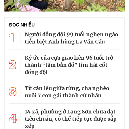
ĐỌC NHIỀU
1
Người đồng đội 99 tuổi nghẹn ngào
tiễn biệt Anh hùng La Văn Cầu
Ký ức của cựu giao liên 96 tuổi trở
2
thành “tấm bản đồ” tìm hài cốt
đồng đội
3
Từ căn lều giữa rừng, cha nghèo
nuôi 7 con gái thành cử nhân
14 xã, phường ở Lạng Sơn chưa đạt
4
tiêu chuẩn, có thể tiếp tục được sắp
xếp