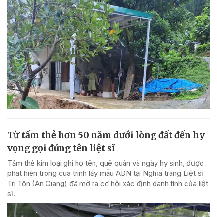
Từ tấm thẻ hơn 50 năm dưới lòng đất đến hy
vọng gọi đúng tên liệt sĩ
Tấm thẻ kim loại ghi họ tên, quê quán và ngày hy sinh, được
phát hiện trong quá trình lấy mẫu ADN tại Nghĩa trang Liệt sĩ
Tri Tôn (An Giang) đã mở ra cơ hội xác định danh tính của liệt
sĩ.