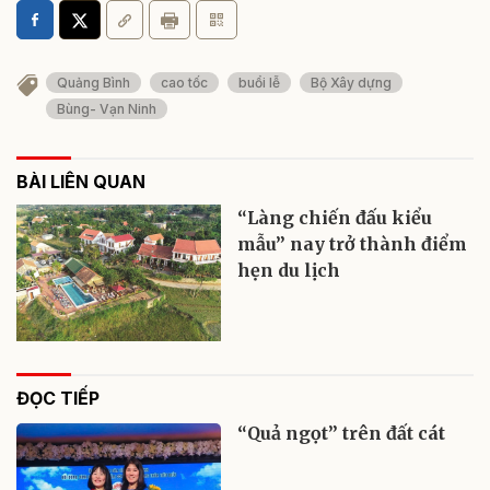
Quảng Bình
cao tốc
buổi lễ
Bộ Xây dựng
Bùng- Vạn Ninh
BÀI LIÊN QUAN
“Làng chiến đấu kiểu
mẫu” nay trở thành điểm
hẹn du lịch
ĐỌC TIẾP
“Quả ngọt” trên đất cát