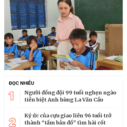
ĐỌC NHIỀU
1
Người đồng đội 99 tuổi nghẹn ngào
tiễn biệt Anh hùng La Văn Cầu
Ký ức của cựu giao liên 96 tuổi trở
2
thành “tấm bản đồ” tìm hài cốt