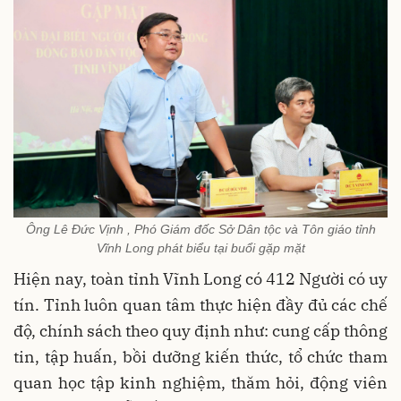
Ông Lê Đức Vịnh , Phó Giám đốc Sở Dân tộc và Tôn giáo tỉnh
Vĩnh Long phát biểu tại buổi gặp mặt
Hiện nay, toàn tỉnh Vĩnh Long có 412 Người có uy
tín. Tỉnh luôn quan tâm thực hiện đầy đủ các chế
độ, chính sách theo quy định như: cung cấp thông
tin, tập huấn, bồi dưỡng kiến thức, tổ chức tham
quan học tập kinh nghiệm, thăm hỏi, động viên