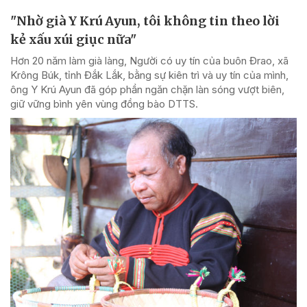
"Nhờ già Y Krú Ayun, tôi không tin theo lời
kẻ xấu xúi giục nữa"
Hơn 20 năm làm già làng, Người có uy tín của buôn Đrao, xã
Krông Búk, tỉnh Đắk Lắk, bằng sự kiên trì và uy tín của mình,
ông Y Krú Ayun đã góp phần ngăn chặn làn sóng vượt biên,
giữ vững bình yên vùng đồng bào DTTS.