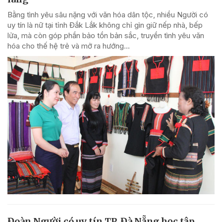
Bằng tình yêu sâu nặng với văn hóa dân tộc, nhiều Người có
uy tín là nữ tại tỉnh Đắk Lắk không chỉ gìn giữ nếp nhà, bếp
lửa, mà còn góp phần bảo tồn bản sắc, truyền tình yêu văn
hóa cho thế hệ trẻ và mở ra hướng...
Đoàn Người có uy tín TP. Đà Nẵng học tập