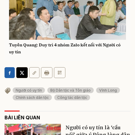
Tuyên Quang: Duy trì 4 nhóm Zalo kết nối với Người có
uy tín
Người có uy tín
Bộ Dân tộc và Tôn giáo
Vĩnh Long
Chính sách dân tộc
Công tác dân tộc
BÀI LIÊN QUAN
Người có uy tín là ‘cầu
nối’ giữa ý Đảng lòng dân