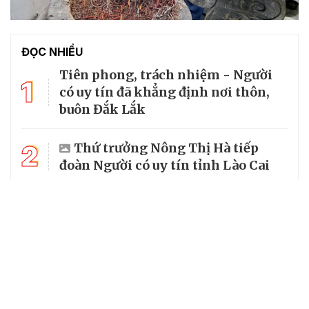
ĐỌC NHIỀU
Tiên phong, trách nhiệm - Người
1
có uy tín đã khẳng định nơi thôn,
buôn Đắk Lắk
2
Thứ trưởng Nông Thị Hà tiếp
đoàn Người có uy tín tỉnh Lào Cai
3
Những "cầu nối số" ở vùng sâu Đắk
Lắk
Người có uy tín tỉnh Quảng Trị gửi
4
gắm, đề xuất nhiều ý kiến tâm
huyết