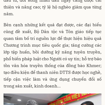
đầu tư; đời sống nhân dân ngày càng được cải
thiện và nâng cao; tỷ lệ hộ nghèo giảm qua từng
năm.
Bên cạnh những kết quả đạt được, các đại biểu
cũng đề xuất, Bộ Dân tộc và Tôn giáo tiếp tục
quan tâm bố trí nguồn lực để thực hiện hiệu quả
Chương trình mục tiêu quốc gia; tăng cường các
lớp tập huấn, bồi dưỡng kỹ năng tuyên truyền,
phổ biến pháp luật cho Người có uy tín; hỗ trợ bảo
tồn văn hóa truyền thống của đồng bào Khmer;
tạo điều kiện để thanh niên DTTS được học nghề,
tiếp cận việc làm và ứng dụng chuyển đổi số
trong sản xuất, kinh doanh...