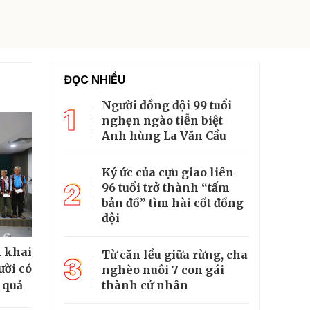
ĐỌC NHIỀU
Người đồng đội 99 tuổi
1
nghẹn ngào tiễn biệt
Anh hùng La Văn Cầu
Ký ức của cựu giao liên
2
96 tuổi trở thành “tấm
bản đồ” tìm hài cốt đồng
đội
n khai
Từ căn lều giữa rừng, cha
3
ười có
nghèo nuôi 7 con gái
 quả
thành cử nhân