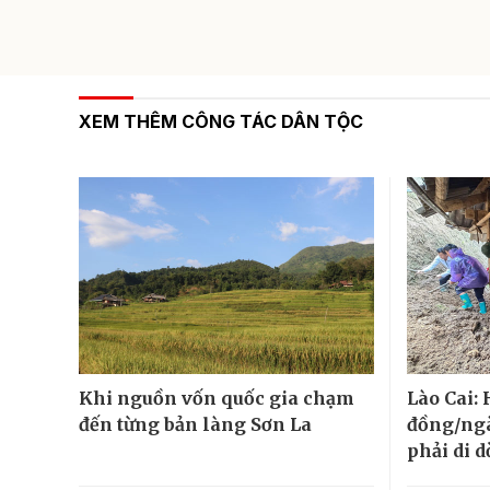
XEM THÊM CÔNG TÁC DÂN TỘC
Khi nguồn vốn quốc gia chạm
Lào Cai:
đến từng bản làng Sơn La
đồng/ngà
phải di d