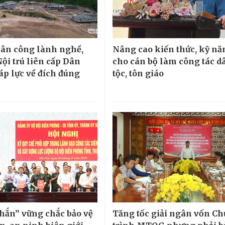
ân công lành nghề,
Nâng cao kiến thức, kỹ nă
ội trú liên cấp Dân
cho cán bộ làm công tác d
áp lực về đích đúng
tộc, tôn giáo
chắn” vững chắc bảo vệ
Tăng tốc giải ngân vốn C