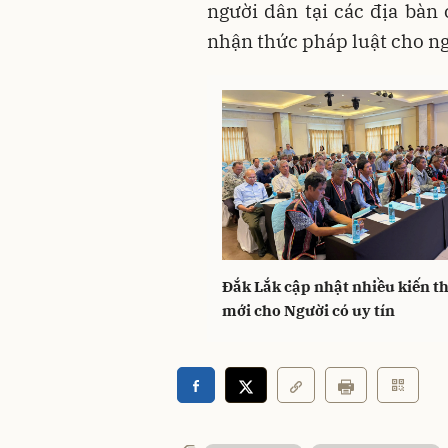
người dân tại các địa bàn 
nhận thức pháp luật cho ng
Đắk Lắk cập nhật nhiều kiến t
mới cho Người có uy tín