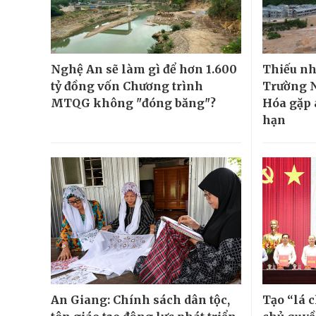
Nghệ An sẽ làm gì để hơn 1.600
Thiếu nh
tỷ đồng vốn Chương trình
Trường N
MTQG không "đóng băng"?
Hóa gặp 
hạn
An Giang: Chính sách dân tộc,
Tạo “lá 