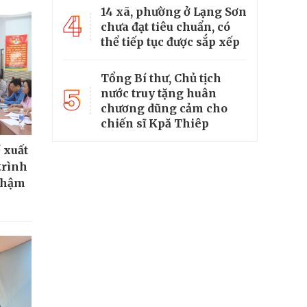
14 xã, phường ở Lạng Sơn
4
chưa đạt tiêu chuẩn, có
thể tiếp tục được sắp xếp
Tổng Bí thư, Chủ tịch
5
nước truy tặng huân
chương dũng cảm cho
chiến sĩ Kpă Thiêp
 xuất
trình
chậm