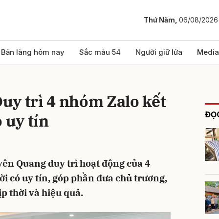
Thứ Năm,
06/08/2026
bình luận
Bản làng hôm nay
Sắc màu 54
Người giữ lửa
Media
uy trì 4 nhóm Zalo kết
ĐỌC
 uy tín
yên Quang duy trì hoạt động của 4
Hủy
G
i có uy tín, góp phần đưa chủ trương,
ịp thời và hiệu quả.