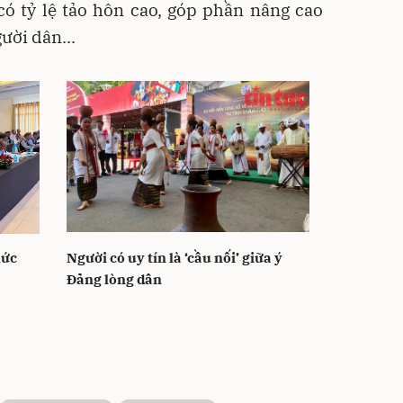
có tỷ lệ tảo hôn cao, góp phần nâng cao
ười dân...
hức
Người có uy tín là ‘cầu nối’ giữa ý
Đảng lòng dân