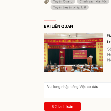
Tuyên Quang
Chính sách dân tộc
Tuyên truyền pháp luật
BÀI LIÊN QUAN
Đ
t
S
Hộ
N
Gửi bình luận