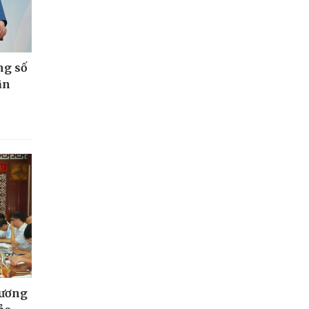
ng số
ân
hương