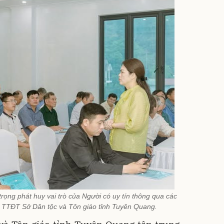
trọng phát huy vai trò của Người có uy tín thông qua các
 TTĐT Sở Dân tộc và Tôn giáo tỉnh Tuyên Quang.