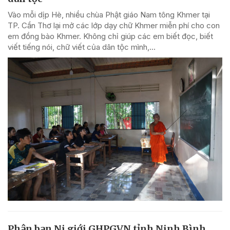
Vào mỗi dịp Hè, nhiều chùa Phật giáo Nam tông Khmer tại
TP. Cần Thơ lại mở các lớp dạy chữ Khmer miễn phí cho con
em đồng bào Khmer. Không chỉ giúp các em biết đọc, biết
viết tiếng nói, chữ viết của dân tộc mình,...
Phân ban Ni giới GHPGVN tỉnh Ninh Bình