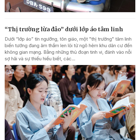
“Thị trường lừa đảo” dưới lớp áo tâm linh
Dưới “lớp áo” tín ngưỡng, tôn giáo, một "thị trường" tâm linh
biến tướng đang âm thầm len lỏi từ ngõ hẻm khu dân cư đến
không gian mạng. Bằng những thủ đoạn tinh vi, đánh vào nỗi
sợ hãi và sự thiếu hiểu biết, các...