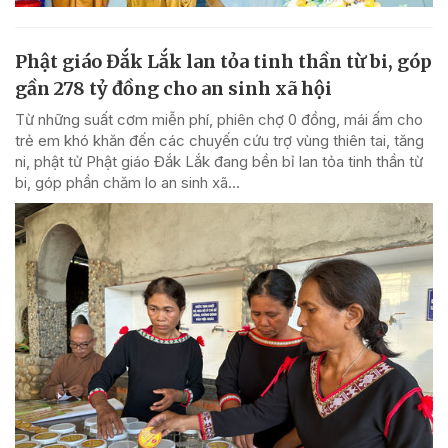
Phật giáo Đắk Lắk lan tỏa tinh thần từ bi, góp
gần 278 tỷ đồng cho an sinh xã hội
Từ những suất cơm miễn phí, phiên chợ 0 đồng, mái ấm cho
trẻ em khó khăn đến các chuyến cứu trợ vùng thiên tai, tăng
ni, phật tử Phật giáo Đắk Lắk đang bền bỉ lan tỏa tinh thần từ
bi, góp phần chăm lo an sinh xã...