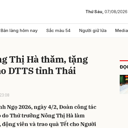
Thứ Sáu,
07/08/2026
bình luận
Bản làng hôm nay
Sắc màu 54
Người giữ lửa
Media
g Thị Hà thăm, tặng
ĐỌC
ào DTTS tỉnh Thái
23:08
Hủy
G
nh Ngọ 2026, ngày 4/2, Đoàn công tác
o do Thứ trưởng Nông Thị Hà làm
động viên và trao quà Tết cho Người