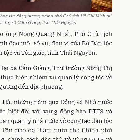
ông tác dâng hương tưởng nhớ Chủ tịch Hồ Chí Minh tại
 Nà Tu, xã Cẩm Giàng, tỉnh Thái Nguyên
có ông Nông Quang Nhất, Phó Chủ tịch
nh đạo một số vụ, đơn vị của Bộ Dân tộc
n tộc và Tôn giáo, tỉnh Thái Nguyên.
à tại xã Cẩm Giàng, Thứ trưởng Nông Thị
 thực hiện nhiệm vụ quản lý công tác về
ng ương đến địa phương.
ị Hà, những năm qua Đảng và Nhà nước
c biệt đối với vùng đồng bào DTTS và
 quan quản lý nhà nước về công tác dân tộc
và Tôn giáo đã tham mưu cho Chính phủ
ng, chính sách đặc thù về vùng DTTS và