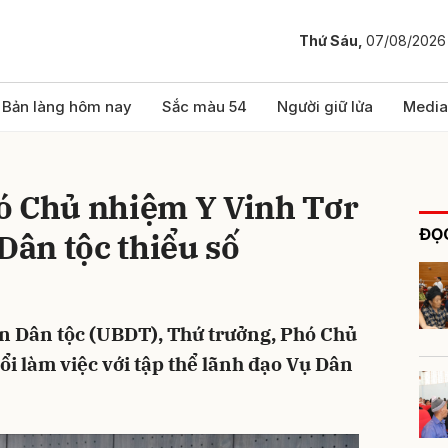
Thứ Sáu,
07/08/2026
bình luận
Bản làng hôm nay
Sắc màu 54
Người giữ lửa
Media
ó Chủ nhiệm Y Vinh Tơr
ĐỌC
Dân tộc thiểu số
ban Dân tộc (UBDT), Thứ trưởng, Phó Chủ
Hủy
G
ổi làm việc với tập thể lãnh đạo Vụ Dân