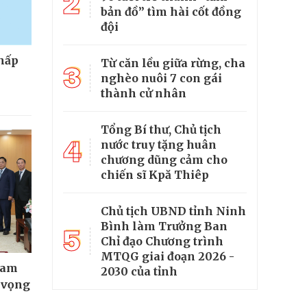
2
bản đồ” tìm hài cốt đồng
đội
thấp
Từ căn lều giữa rừng, cha
3
nghèo nuôi 7 con gái
thành cử nhân
Tổng Bí thư, Chủ tịch
4
nước truy tặng huân
chương dũng cảm cho
chiến sĩ Kpă Thiêp
Chủ tịch UBND tỉnh Ninh
Bình làm Trưởng Ban
5
Chỉ đạo Chương trình
MTQG giai đoạn 2026 -
Nam
2030 của tỉnh
t vọng