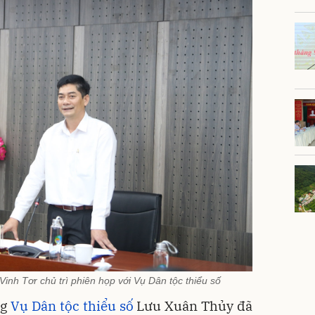
inh Tơr chủ trì phiên họp với Vụ Dân tộc thiểu số
ng
Vụ Dân tộc thiểu số
Lưu Xuân Thủy đã