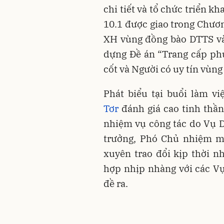
chi tiết và tổ chức triển k
10.1 được giao trong Chươn
XH vùng đồng bào DTTS và 
dựng Đề án “Trang cấp ph
cốt và Người có uy tín vùn
Phát biểu tại buổi làm vi
Tơr
đánh giá cao tinh thần
nhiệm vụ công tác do Vụ Dâ
trưởng, Phó Chủ nhiệm m
xuyên trao đổi kịp thời 
hợp nhịp nhàng với các V
đề ra.