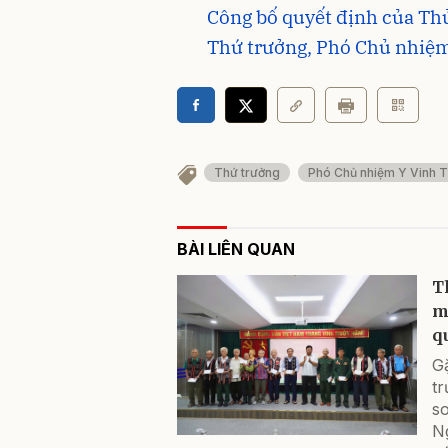
Công bố quyết định của Th
Thứ trưởng, Phó Chủ nhiệm
Thứ trưởng
Phó Chủ nhiệm Y Vinh T
BÀI LIÊN QUAN
T
m
q
G
t
so
N