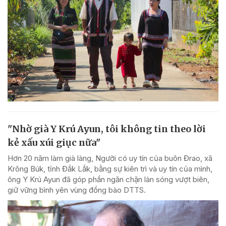
"Nhờ già Y Krú Ayun, tôi không tin theo lời
kẻ xấu xúi giục nữa"
Hơn 20 năm làm già làng, Người có uy tín của buôn Đrao, xã
Krông Búk, tỉnh Đắk Lắk, bằng sự kiên trì và uy tín của mình,
ông Y Krú Ayun đã góp phần ngăn chặn làn sóng vượt biên,
giữ vững bình yên vùng đồng bào DTTS.