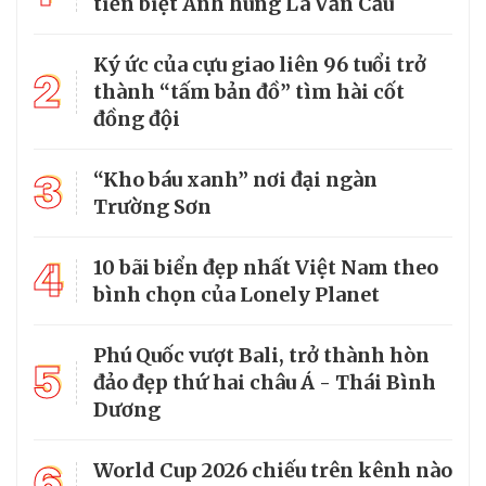
tiễn biệt Anh hùng La Văn Cầu
Ký ức của cựu giao liên 96 tuổi trở
2
thành “tấm bản đồ” tìm hài cốt
đồng đội
3
“Kho báu xanh” nơi đại ngàn
Trường Sơn
4
10 bãi biển đẹp nhất Việt Nam theo
bình chọn của Lonely Planet
Phú Quốc vượt Bali, trở thành hòn
5
đảo đẹp thứ hai châu Á - Thái Bình
Dương
6
World Cup 2026 chiếu trên kênh nào