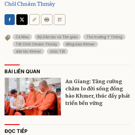
Chôl Chnăm Thmây
Cà Mau
Bộ Dân tộc và Tôn giáo
Thứ trưởng Y Thông
Tết Chôl Chnăm Thmây
đồng bào Khmer
dân tộc Khmer
chúc Tết
BÀI LIÊN QUAN
An Giang: Tăng cường
chăm lo đời sống đồng
bào Khmer, thúc đẩy phát
triển bền vững
ĐỌC TIẾP