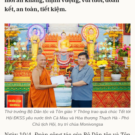
mới an khang, thịnh vượng, vui tươi, đoàn
kết, an toàn, tiết kiệm.
Thứ trưởng Bộ Dân tộc và Tôn giáo Y Thông trao quà chúc Tết tới
Hội ĐKSS yêu nước tỉnh Cà Mau và Hòa thượng Thạch Hà - Phó
Chủ tịch Hội, trụ trì chùa Monivongsa
Ngày 10/4, Đoàn công tác của Bộ Dân tộc và Tôn