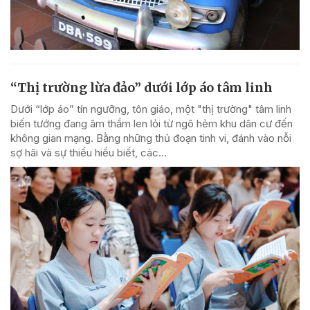
“Thị trường lừa đảo” dưới lớp áo tâm linh
Dưới “lớp áo” tín ngưỡng, tôn giáo, một "thị trường" tâm linh
biến tướng đang âm thầm len lỏi từ ngõ hẻm khu dân cư đến
không gian mạng. Bằng những thủ đoạn tinh vi, đánh vào nỗi
sợ hãi và sự thiếu hiểu biết, các...