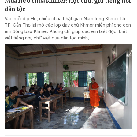
Mùa Hè ở chùa Khmer: Học chữ, giữ tiếng nói
dân tộc
Vào mỗi dịp Hè, nhiều chùa Phật giáo Nam tông Khmer tại
TP. Cần Thơ lại mở các lớp dạy chữ Khmer miễn phí cho con
em đồng bào Khmer. Không chỉ giúp các em biết đọc, biết
viết tiếng nói, chữ viết của dân tộc mình,...