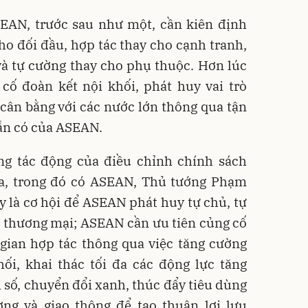
AN, trước sau như một, cần kiên định
ho đối đầu, hợp tác thay cho cạnh tranh,
và tự cường thay cho phụ thuộc. Hơn lúc
cố đoàn kết nội khối, phát huy vai trò
 cân bằng với các nước lớn thông qua tận
sẵn có của ASEAN.
ng tác động của điều chỉnh chính sách
ia, trong đó có ASEAN, Thủ tướng Phạm
là cơ hội để ASEAN phát huy tự chủ, tự
ệ thương mại; ASEAN cần ưu tiên củng cố
gian hợp tác thông qua việc tăng cường
ối, khai thác tối đa các động lực tăng
số, chuyển đổi xanh, thúc đẩy tiêu dùng
ợng và giao thông để tạo thuận lợi lưu