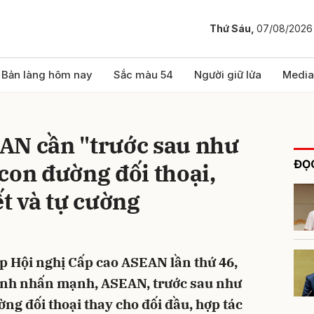
Thứ Sáu,
07/08/2026
bình luận
Bản làng hôm nay
Sắc màu 54
Người giữ lửa
Media
AN cần "trước sau như
ĐỌC
con đường đối thoại,
ết và tự cường
Hủy
G
ẹp Hội nghị Cấp cao ASEAN lần thứ 46,
nh nhấn mạnh, ASEAN, trước sau như
ng đối thoại thay cho đối đầu, hợp tác