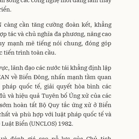
riển.
 càng cần tăng cường đoàn kết, khẳng
 hợp tác và chủ nghĩa đa phương, nâng cao
huy mạnh mẽ tiếng nói chung, đóng góp
c tiến trình toàn cầu.
vực, lãnh đạo các nước tái khẳng định lập
EAN về Biển Đông, nhấn mạnh tầm quan
 pháp quốc tế, giải quyết hòa bình các
 đủ và hiệu quả Tuyên bố Ứng xử của các
 sớm hoàn tất Bộ Quy tắc ứng xử ở Biển
chất và phù hợp với luật pháp quốc tế và
 Luật Biển (UNCLOS) 1982.
và đánh giá cao nỗ lực của Chủ tịch