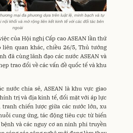
hương mại đa phương dựa trên luật lệ, minh bạch và tự
nội khối và mở rộng liên kết kinh tế với các đối tác bên
ngoài
việc của Hội nghị Cấp cao ASEAN lần thứ
o liên quan khác, chiều 26/5, Thủ tướng
h đã cùng lãnh đạo các nước ASEAN và
ẹp trao đổi về các vấn đề quốc tế và khu
ác nước chia sẻ, ASEAN là khu vực giao
hính trị và địa kinh tế, đối mặt với áp lực
 tranh chiến lược giữa các nước lớn, xu
uỗi cung ứng, tác động tiêu cực từ biến
ch bệnh và các nguy cơ an ninh phi truyền
làn sóng các công nghệ mới đang làm thay