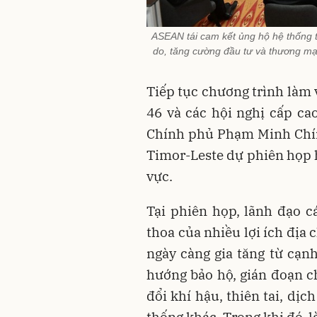
ASEAN tái cam kết ủng hộ hệ thống t
do, tăng cường đầu tư và thương mại 
Tiếp tục chương trình làm 
46 và các hội nghị cấp ca
Chính phủ Phạm Minh Chín
Timor-Leste dự phiên họp h
vực.
Tại phiên họp, lãnh đạo c
thoa của nhiều lợi ích địa c
ngày càng gia tăng từ cạnh
hướng bảo hộ, gián đoạn ch
đổi khí hậu, thiên tai, dị
thống khác. Trong khi đó, 