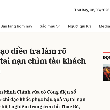
Thứ Bảy,
08/08/2026
bình luận
Bản làng hôm nay
Sắc màu 54
Người giữ lửa
Media
ạo điều tra làm rõ
ĐỌC
tai nạn chìm tàu khách
à
Hủy
G
 Minh Chính vừa có Công điện số
 chỉ đạo khắc phục hậu quả vụ tai nạn
 biệt nghiêm trọng trên hồ Thác Bà,