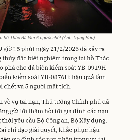
ên hồ Thác Bà làm 6 người chết (Ảnh Trọng Bảo)
9 giờ 15 phút ngày 21/2/2026 đã xảy ra
g thủy đặc biệt nghiêm trọng tại hồ Thác
o phà chở đá biển kiểm soát YB-0919H
 biển kiểm soát YB-0876H; hậu quả làm
 chết và 5 người mất tích.
n về vụ tai nạn, Thủ tướng Chính phủ đã
ng gửi lời thăm hỏi tới gia đình các nạn
g thời yêu cầu Bộ Công an, Bộ Xây dựng,
ai chỉ đạo giải quyết, khắc phục hậu
viên gia đình các nạn nhân trong vụ tai