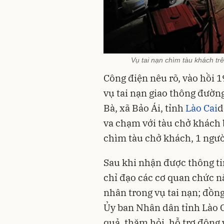
Vụ tai nạn chìm tàu khách tr
Công điện nêu rõ, vào hồi 1
vụ tai nạn giao thông đườn
Bà, xã Bảo Ái, tỉnh
Lào Cai
d
va chạm với tàu chở khách
chìm tàu chở khách, 1 người
Sau khi nhận được thông ti
chỉ đạo các cơ quan chức nă
nhân trong vụ tai nạn; đồn
Ủy ban Nhân dân tỉnh Lào C
quả, thăm hỏi, hỗ trợ động 