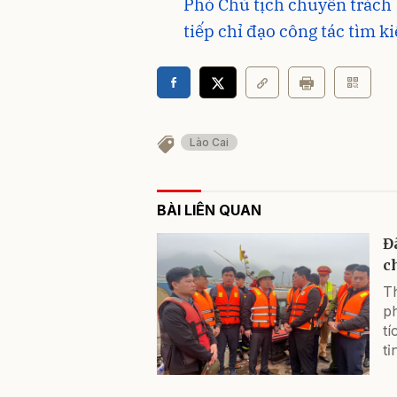
Phó Chủ tịch chuyên trách 
tiếp chỉ đạo công tác tìm k
Lào Cai
BÀI LIÊN QUAN
Đ
c
Th
ph
tí
tỉ