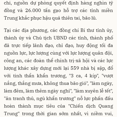
chi, nguồn dự phòng quyết định hàng nghìn tỷ
đồng và 26.000 tấn gạo hỗ trợ các tỉnh miền
Trung khắc phục hậu quả thiên tai, bão lũ.
Tại các địa phương, các đồng chí Bí thư tỉnh ủy,
thành ủy và Chủ tịch UBND các tỉnh, thành phố
đã trực tiếp lãnh đạo, chỉ đạo, huy động tối đa
nguồn lực, lực lượng cùng với lực lượng quân đội,
công an, các đoàn thể chính trị-xã hội và các lực
lượng khác xây dựng mới lại 559 nhà bị sập, đổ
với tinh thẩn khẩn trương, "3 ca, 4 kíp", "vượt
nắng, thắng mưa, không thua bão gió", "làm ngày,
làm đêm, làm thêm ngày nghỉ", "làm xuyên lễ tết",
"ăn tranh thủ, ngủ khẩn trương" nỗ lực phấn đấu
hoàn thành mục tiêu của "Chiến dịch Quang
Trung" trong thời gian sớm nhất, vì niềm vui,