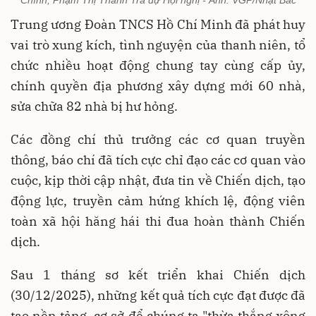
Chính, Phạm Thị Thanh Trà dự Hội nghị - Ảnh: VGP/Nhật Bắc
Trung ương Đoàn TNCS Hồ Chí Minh đã phát huy
vai trò xung kích, tình nguyện của thanh niên, tổ
chức nhiều hoạt động chung tay cùng cấp ủy,
chính quyền địa phương xây dựng mới 60 nhà,
sửa chữa 82 nhà bị hư hỏng.
Các đồng chí thủ trưởng các cơ quan truyền
thông, báo chí đã tích cực chỉ đạo các cơ quan vào
cuộc, kịp thời cập nhật, đưa tin về Chiến dịch, tạo
động lực, truyền cảm hứng khích lệ, động viên
toàn xã hội hăng hái thi đua hoàn thành Chiến
dịch.
Sau 1 tháng sơ kết triển khai Chiến dịch
(30/12/2025), những kết quả tích cực đạt được đã
tạo nền tảng, cơ sở để chúng ta "thừa thắng xông