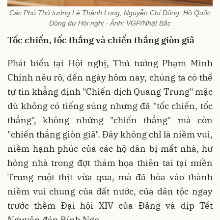
Các Phó Thủ tướng Lê Thành Long, Nguyễn Chí Dũng, Hồ Quốc
Dũng dự Hội nghị - Ảnh: VGP/Nhật Bắc
Tốc chiến, tốc thắng và chiến thắng giòn giã
Phát biểu tại Hội nghị, Thủ tướng Phạm Minh
Chính nêu rõ, đến ngày hôm nay, chúng ta có thể
tự tin khẳng định "Chiến dịch Quang Trung" mặc
dù không có tiếng súng nhưng đã "tốc chiến, tốc
thắng", không những "chiến thắng" mà còn
"chiến thắng giòn giã". Đây không chỉ là niềm vui,
niềm hạnh phúc của các hộ dân bị mất nhà, hư
hỏng nhà trong đợt thảm họa thiên tai tại miền
Trung ruột thịt vừa qua, mà đã hòa vào thành
niềm vui chung của đất nước, của dân tộc ngay
trước thềm Đại hội XIV của Đảng và dịp Tết
Nguyên đán Bính Ngọ.