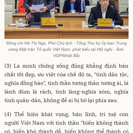
Đồng chí Hà Thị Nga, Phó Chủ tịch - Tổng Thư ký Ủy ban Trung
ương Mặt trận Tổ quốc Việt Nam, phát biểu tại Hội nghị - Ảnh:
VGP/Nhật Bắc
(3) Là minh chứng sống động khẳng định bản
chất tốt đẹp, ưu việt của chế độ ta, "tình dân tộc,
nghĩa đồng bào", tinh thần tương thân tương ái, lá
lành đùm lá rách, tình làng-nghĩa xóm, nghĩa
tình quân-dân, không để ai bị bỏ lại phía sau.
(4) Thể hiện khát vọng, bản lĩnh, trí tuệ con
người Việt Nam với tinh thần "biến không thành
có, biến khó thành dễ, biến không thể thành có