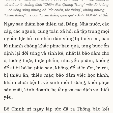
có thể tự tin khẳng định "Chiến dịch Quang Trung" mặc dù không
có tiếng súng nhưng đã "tốc chiến, tốc thắng", không những
"chiến thắng" mà còn "chiến thắng giòn giã" - Ảnh: VGP/Nhật Bắc
Ngay sau thảm họa thiên tai, Đảng, Nhà nước, các
cấp, các ngành, cùng toàn xã hội đã tập trung mọi
nguồn lực hỗ trợ nhân dân vùng bị thiên tai, bão
lũ nhanh chóng khắc phục hậu quả, từng bước ổn
định lại đời sống và sinh kế, nhất là bảo đảm chỗ
ở, lương thực, thực phẩm, nhu yếu phẩm, không
để ai bị bỏ lại phía sau, không để ai bị đói, bị rét,
bị thiếu ăn, thiếu mặc; bảo đảm việc học hành,
khám chữa bệnh, vệ sinh môi trường, khôi phục
sản xuất, kinh doanh, hạ tầng và các dịch vụ thiết
yếu.
Bộ Chính trị ngay lập tức đã ra Thông báo kết