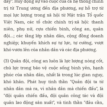
đấy". Huy động sự vào cuộc của cả hệ thống chính
trị từ Trung ương đến địa phương, sự hỗ trợ từ
mọi lực lượng trong xã hội từ Mặt trận Tổ quốc
Việt Nam, các tổ chức chính trị-xã hội: thanh
niên, phụ nữ, cựu chiến binh, công an, quân
đội…; các tầng lớp nhân dân, cộng đồng doanh
nghiệp; khuyến khích sự tự lực, tự cường, vượt
khó vươn lên của nhân dân và các địa phương.
(3) Quân đội, công an luôn là lực lượng nòng cốt,
chủ lực trong bảo vệ cuộc sống bình yên, hạnh
phúc của nhân dân, nhất là trong lúc gian nguy,
khó khăn. Phát huy tinh thần "Quân đội ta từ
nhân dân mà ra, vì nhân dân mà chiến đấu", là
"đội quân chiến đấu, đội quân công tác và đội
quân lao động sản xuất", và tinh thần "đâu cần,