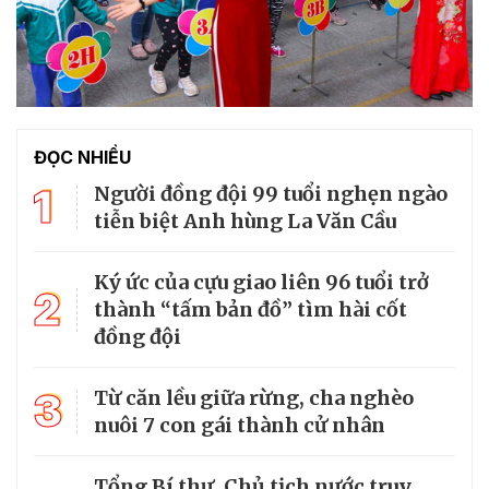
ĐỌC NHIỀU
1
Người đồng đội 99 tuổi nghẹn ngào
tiễn biệt Anh hùng La Văn Cầu
Ký ức của cựu giao liên 96 tuổi trở
2
thành “tấm bản đồ” tìm hài cốt
đồng đội
3
Từ căn lều giữa rừng, cha nghèo
nuôi 7 con gái thành cử nhân
Tổng Bí thư, Chủ tịch nước truy