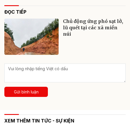
ĐỌC TIẾP
Chủ động ứng phó sạt lở,
lũ quét tại các xã miền
núi
Gửi bình luận
XEM THÊM TIN TỨC - SỰ KIỆN