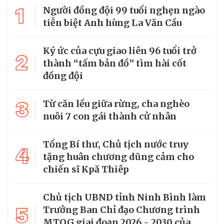
1
Người đồng đội 99 tuổi nghẹn ngào
tiễn biệt Anh hùng La Văn Cầu
Ký ức của cựu giao liên 96 tuổi trở
2
thành “tấm bản đồ” tìm hài cốt
đồng đội
3
Từ căn lều giữa rừng, cha nghèo
nuôi 7 con gái thành cử nhân
Tổng Bí thư, Chủ tịch nước truy
4
tặng huân chương dũng cảm cho
chiến sĩ Kpă Thiêp
Chủ tịch UBND tỉnh Ninh Bình làm
5
Trưởng Ban Chỉ đạo Chương trình
MTQG giai đoạn 2026 - 2030 của