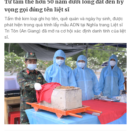
Từ tấm thẻ hơn 50 năm dưới lòng đất đến hy
vọng gọi đúng tên liệt sĩ
Tấm thẻ kim loại ghi họ tên, quê quán và ngày hy sinh, được
phát hiện trong quá trình lấy mẫu ADN tại Nghĩa trang Liệt sĩ
Tri Tôn (An Giang) đã mở ra cơ hội xác định danh tính của liệt
sĩ.