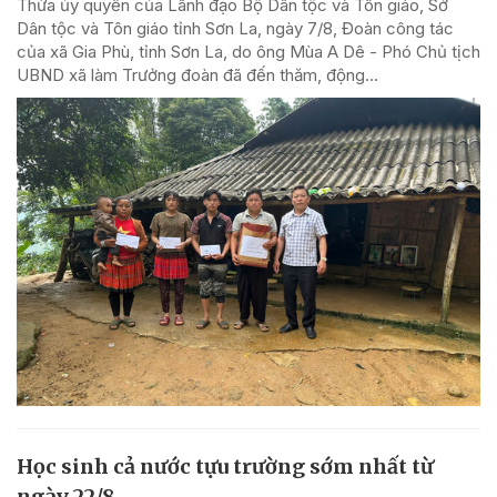
Thừa ủy quyền của Lãnh đạo Bộ Dân tộc và Tôn giáo, Sở
Dân tộc và Tôn giáo tỉnh Sơn La, ngày 7/8, Đoàn công tác
của xã Gia Phù, tỉnh Sơn La, do ông Mùa A Dê - Phó Chủ tịch
UBND xã làm Trưởng đoàn đã đến thăm, động...
Học sinh cả nước tựu trường sớm nhất từ
ngày 22/8