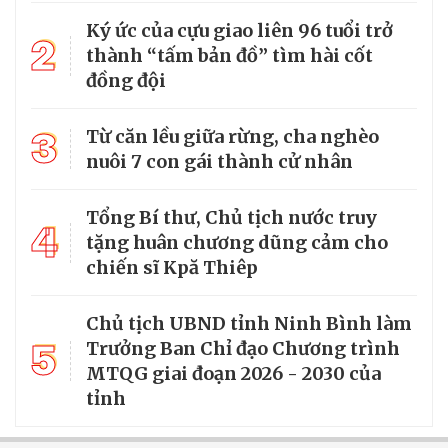
Ký ức của cựu giao liên 96 tuổi trở
2
thành “tấm bản đồ” tìm hài cốt
đồng đội
3
Từ căn lều giữa rừng, cha nghèo
nuôi 7 con gái thành cử nhân
Tổng Bí thư, Chủ tịch nước truy
4
tặng huân chương dũng cảm cho
chiến sĩ Kpă Thiêp
Chủ tịch UBND tỉnh Ninh Bình làm
5
Trưởng Ban Chỉ đạo Chương trình
MTQG giai đoạn 2026 - 2030 của
tỉnh