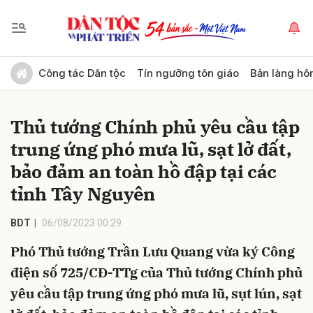
Gửi bình luận
Công tác Dân tộc
Tín ngưỡng tôn giáo
Bản làng hô
Thủ tướng Chính phủ yêu cầu tập
trung ứng phó mưa lũ, sạt lở đất,
bảo đảm an toàn hồ đập tại các
tỉnh Tây Nguyên
Hủy
Gửi
BDT
06/08/2023 00:29
Phó Thủ tướng Trần Lưu Quang vừa ký Công
điện số 725/CĐ-TTg của Thủ tướng Chính phủ
yêu cầu tập trung ứng phó mưa lũ, sụt lún, sạt