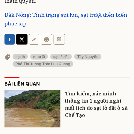
thẩm quyền.
Đắk Nông: Tình trạng sụt lún, sạt trượt diễn biến
phức tạp
sạt lở
mưa lũ
sạt lở đất
Tây Nguyên
Phó Thủ tướng Trần Lưu Quang
BÀI LIÊN QUAN
Tìm kiếm, xác minh
thông tin 1 người nghi
mất tích do sạt lở đất ở xã
Chế Tạo