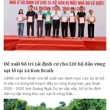
Đề xuất bố trí tái định cư cho 120 hộ dân vùng
sạt lở tại xã Kon Braih
UBND xã Kon Braih vừa đề xuất vào danh mục các dự án bố
trí dân cư trong kế hoạch đầu tư công trung hạn, giai đoạn
2026 - 2030 tỉnh Quảng Ngãi Dự án sắp xếp, bố trí ổn định
dân cư tập trung khu vực sạt lở sông Đăk...