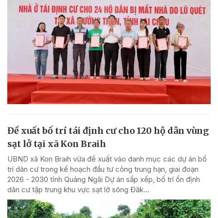
Đề xuất bố trí tái định cư cho 120 hộ dân vùng
sạt lở tại xã Kon Braih
UBND xã Kon Braih vừa đề xuất vào danh mục các dự án bố
trí dân cư trong kế hoạch đầu tư công trung hạn, giai đoạn
2026 - 2030 tỉnh Quảng Ngãi Dự án sắp xếp, bố trí ổn định
dân cư tập trung khu vực sạt lở sông Đăk...